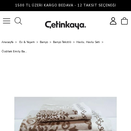
1500 TL ÜZERI KARGO BEDAVA - 12 TAKSIT SEÇENEĞI
0
Anasayfa
Ev & Yaşam
Banyo
Banyo Tekstili
Havlu, Havlu Seti
Özdilek Emily Banyo Havlu 100X150 Kahve