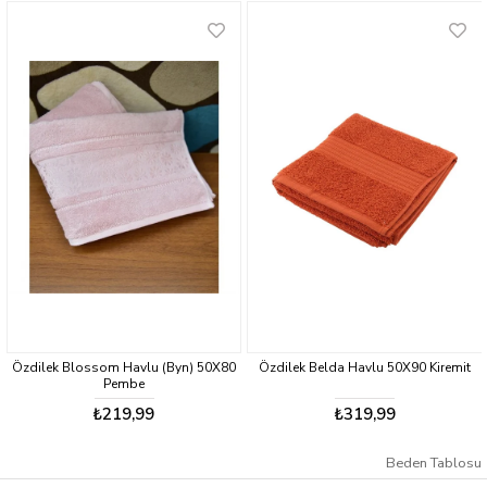
 Blossom Havlu (Byn) 50X80
Özdilek Belda Havlu 50X90 Kiremit
Özdilek
Pembe
₺219,99
₺319,99
Beden Tablosu