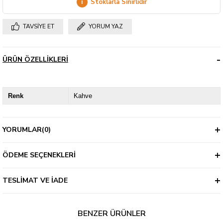
i
Stoklarla Sınırlıdır
TAVSIYE ET
YORUM YAZ
ÜRÜN ÖZELLIKLERI
Renk
Kahve
YORUMLAR
(0)
ÖDEME SEÇENEKLERI
TESLIMAT VE İADE
BENZER ÜRÜNLER