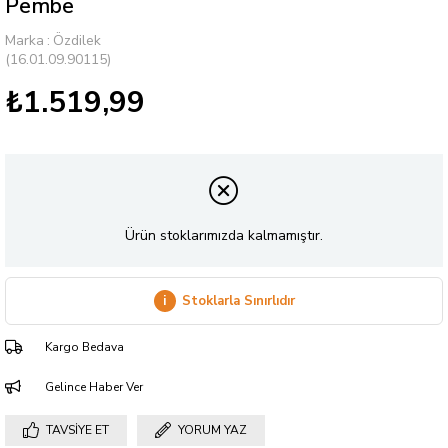
Pembe
Marka
:
Özdilek
(16.01.09.90115)
₺1.519,99
Ürün stoklarımızda kalmamıştır.
i
Stoklarla Sınırlıdır
Kargo Bedava
Gelince Haber Ver
TAVSIYE ET
YORUM YAZ