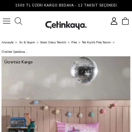
1500 TL ÜZERI KARGO BEDAVA - 12 TAKSIT SEÇENEĞI
0
Anasayfa
Ev & Yaşam
Yatak Odası Tekstili
Pike
Tek Kişilik Pike Takımı
Özdilek Speldosa Pike Tk Rf Tek Kişilik Pembe
Ücretsiz Kargo