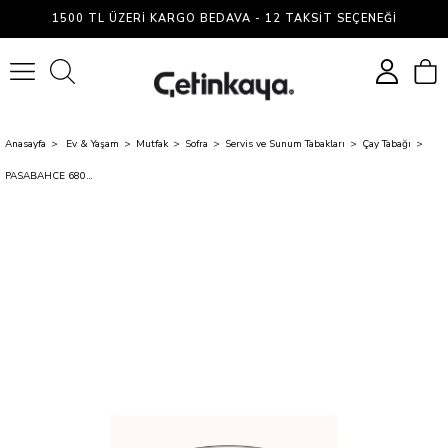
1500 TL ÜZERI KARGO BEDAVA - 12 TAKSIT SEÇENEĞI
0
Anasayfa
Ev & Yaşam
Mutfak
Sofra
Servis ve Sunum Tabakları
Çay Tabağı
PASABAHCE 68047 BEYKOZ CAY TABAGI 110 MM. HK. CRYSTALLIN