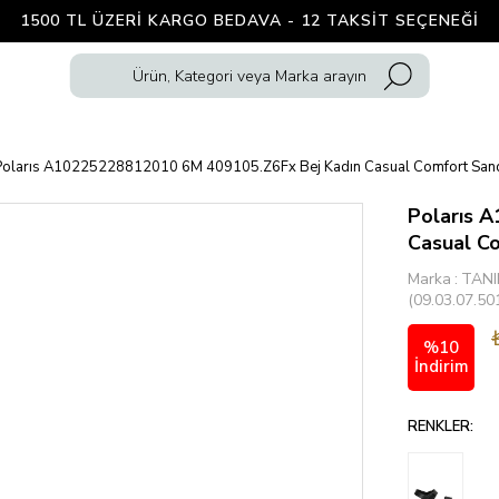
1500 TL ÜZERI KARGO BEDAVA - 12 TAKSIT SEÇENEĞI
Polarıs A10225228812010 6M 409105.Z6Fx Bej Kadın Casual Comfort San
Polarıs 
Casual C
Marka
:
TANI
(09.03.07.50
%
10
İndirim
RENKLER: