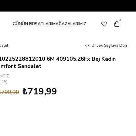
0
GÜNÜN FIRSATLARI
MAĞAZALARIMIZ
dalet
< < Önceki Sayfaya Dön
A10225228812010 6M 409105.Z6Fx Bej Kadın
omfort Sandalet
MSIZ
125)
₺719,99
₺799,99