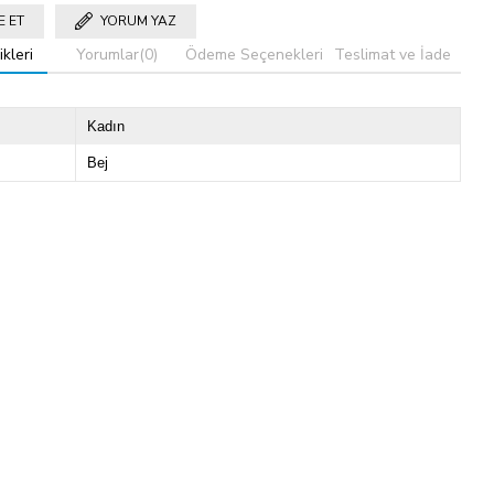
E ET
YORUM YAZ
kleri
Yorumlar
(0)
Ödeme Seçenekleri
Teslimat ve İade
Kadın
Bej