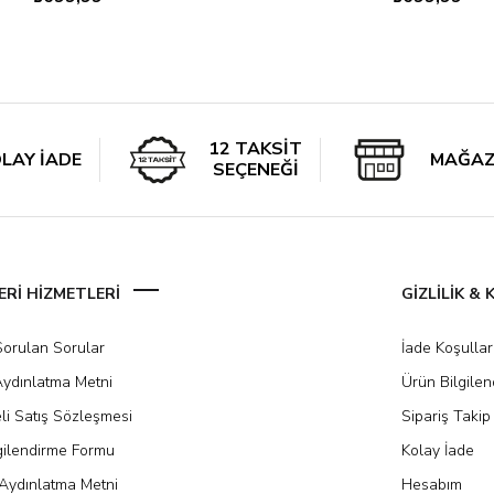
12 TAKSİT
LAY İADE
MAĞAZ
SEÇENEĞİ
Rİ HİZMETLERİ
GİZLİLİK &
Sorulan Sorular
İade Koşullar
ydınlatma Metni
Ürün Bilgile
li Satış Sözleşmesi
Sipariş Takip
gilendirme Formu
Kolay İade
Aydınlatma Metni
Hesabım