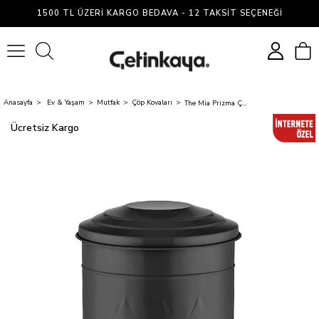
1500 TL ÜZERI KARGO BEDAVA - 12 TAKSIT SEÇENEĞI
0
Anasayfa
Ev & Yaşam
Mutfak
Çöp Kovaları
The Mia Prizma Çöp Kovası Mutfak Siyah 37 Lt
Ücretsiz Kargo