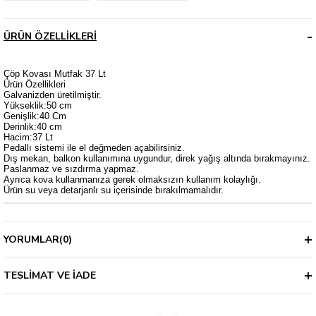
ÜRÜN ÖZELLIKLERI
Çöp Kovası Mutfak 37 Lt
Ürün Özellikleri
Galvanizden üretilmiştir.
Yükseklik:50 cm
Genişlik:40 Cm
Derinlik:40 cm
Hacim:37 Lt
Pedallı sistemi ile el değmeden açabilirsiniz.
Dış mekan, balkon kullanımına uygundur, direk yağış altında bırakmayınız.
Paslanmaz ve sızdırma yapmaz.
Ayrıca kova kullanmanıza gerek olmaksızın kullanım kolaylığı.
Ürün su veya detarjanlı su içerisinde bırakılmamalıdır.
YORUMLAR
(0)
TESLIMAT VE İADE