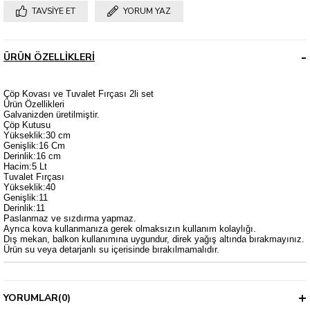
TAVSIYE ET
YORUM YAZ
ÜRÜN ÖZELLIKLERI
Çöp Kovası ve Tuvalet Fırçası 2li set
Ürün Özellikleri
Galvanizden üretilmiştir.
Çöp Kutusu
Yükseklik:30 cm
Genişlik:16 Cm
Derinlik:16 cm
Hacim:5 Lt
Tuvalet Fırçası
Yükseklik:40
Genişlik:11
Derinlik:11
Paslanmaz ve sızdırma yapmaz.
Ayrıca kova kullanmanıza gerek olmaksızın kullanım kolaylığı.
Dış mekan, balkon kullanımına uygundur, direk yağış altında bırakmayınız.
Ürün su veya detarjanlı su içerisinde bırakılmamalıdır.
YORUMLAR
(0)