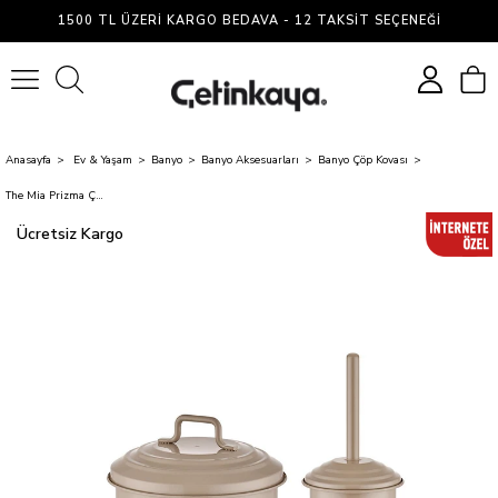
1500 TL ÜZERI KARGO BEDAVA - 12 TAKSIT SEÇENEĞI
0
Anasayfa
Ev & Yaşam
Banyo
Banyo Aksesuarları
Banyo Çöp Kovası
The Mia Prizma Çöp Kovası Tuvalet Fırçası Seti Karamel
Ücretsiz Kargo