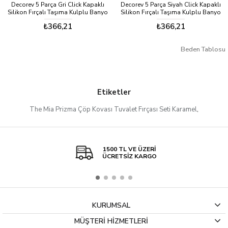
Decorev 5 Parça Gri Click Kapaklı
Decorev 5 Parça Siyah Click Kapaklı
Silikon Fırçalı Taşıma Kulplu Banyo
Silikon Fırçalı Taşıma Kulplu Banyo
Seti – 5 Litre
Seti – 5 Litre
₺366,21
₺366,21
Beden Tablosu
Etiketler
The Mia Prizma Çöp Kovası Tuvalet Fırçası Seti Karamel
,
1500 TL VE ÜZERİ
ÜCRETSİZ KARGO
KURUMSAL
MÜŞTERİ HİZMETLERİ