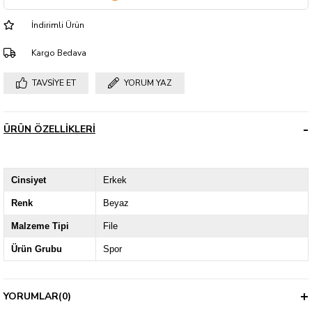
İndirimli Ürün
Kargo Bedava
TAVSIYE ET
YORUM YAZ
ÜRÜN ÖZELLIKLERI
Cinsiyet
Erkek
Renk
Beyaz
Malzeme Tipi
File
Ürün Grubu
Spor
YORUMLAR
(0)