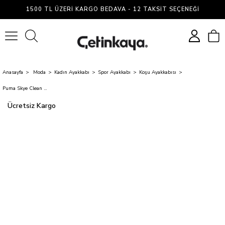
1500 TL ÜZERI KARGO BEDAVA - 12 TAKSIT SEÇENEĞI
0
Anasayfa
Moda
Kadın Ayakkabı
Spor Ayakkabı
Koşu Ayakkabısı
Puma Skye Clean Siyah Sneaker Ayakkabı 101085504
Ücretsiz Kargo