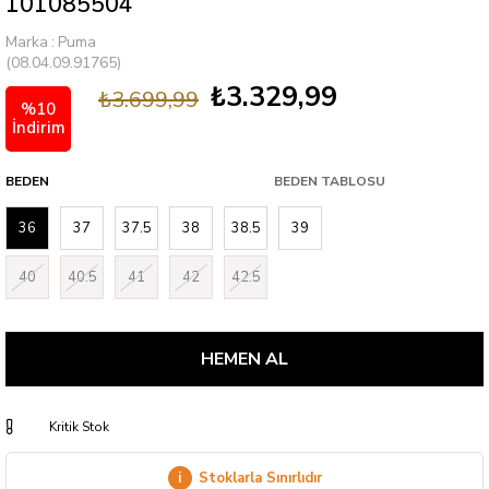
101085504
Marka
:
Puma
(08.04.09.91765)
₺3.329,99
₺3.699,99
%
10
İndirim
BEDEN
BEDEN TABLOSU
36
37
37.5
38
38.5
39
40
40.5
41
42
42.5
Kritik Stok
i
Stoklarla Sınırlıdır