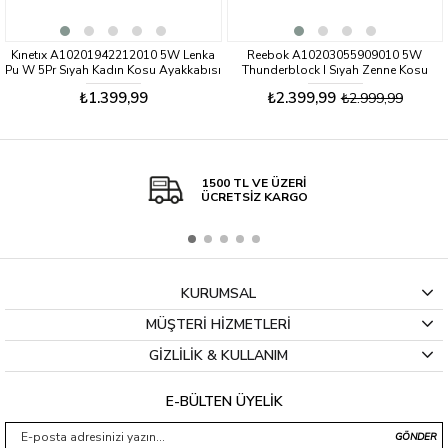
Kınetıx A10201942212010 5W Lenka
Reebok A10203055909010 5W
Pu W 5Pr Sıyah Kadın Kosu Ayakkabısı
Thunderblock I Sıyah Zenne Kosu
Ayakkabısı
₺1.399,99
₺2.399,99
₺2.999,99
1500 TL VE ÜZERİ
ÜCRETSİZ KARGO
KURUMSAL
MÜŞTERİ HİZMETLERİ
GİZLİLİK & KULLANIM
E-BÜLTEN ÜYELİK
GÖNDER