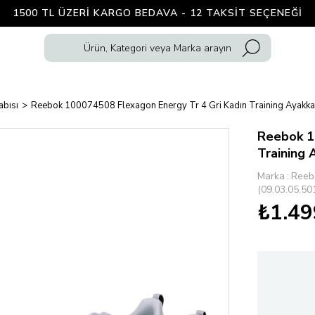
1500 TL ÜZERI KARGO BEDAVA - 12 TAKSIT SEÇENEĞI
abısı
Reebok 100074508 Flexagon Energy Tr 4 Gri Kadın Training Ayakka
Reebok 1
Training 
Marka
:
Reeb
(09.03.05.50
₺1.49