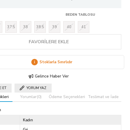
BEDEN TABLOSU
37.5
38
38.5
39
40
41
FAVORILERE EKLE
i
Stoklarla Sınırlıdır
Gelince Haber Ver
E ET
YORUM YAZ
kleri
Yorumlar
(0)
Ödeme Seçenekleri
Teslimat ve İade
n
Kadın
Gri