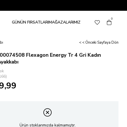
0
GÜNÜN FIRSATLARI
MAĞAZALARIMIZ
bı
< < Önceki Sayfaya Dön
00074508 Flexagon Energy Tr 4 Gri Kadın
Ayakkabı
ok
166)
9,99
Ürün stoklarımızda kalmamıştır.