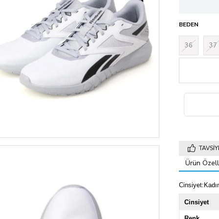
BEDEN
36
37
TAVSIY
Ürün Özelli
Cinsiyet:Kadı
Cinsiyet
Renk