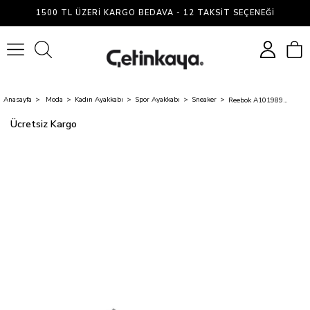
1500 TL ÜZERI KARGO BEDAVA - 12 TAKSIT SEÇENEĞI
0
Anasayfa
Moda
Kadın Ayakkabı
Spor Ayakkabı
Sneaker
Reebok A10198924309010 5M Longparısh Sıyah Zenne Sneaker Ayakkabı
Ücretsiz Kargo