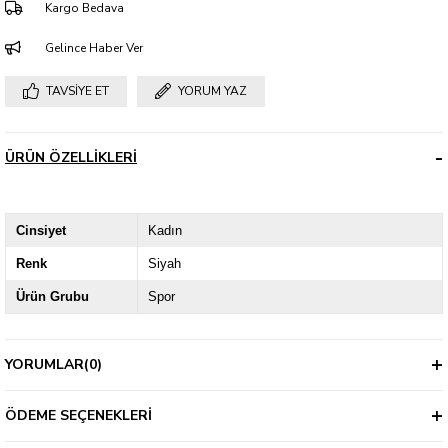
Kargo Bedava
Gelince Haber Ver
TAVSIYE ET
YORUM YAZ
ÜRÜN ÖZELLIKLERI
Cinsiyet
Kadın
Renk
Siyah
Ürün Grubu
Spor
YORUMLAR
(0)
ÖDEME SEÇENEKLERI