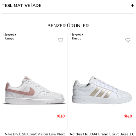
TESLIMAT VE İADE
BENZER ÜRÜNLER
Ücretsiz
Ücretsiz
Kargo
Kargo
%10
%10
Nıke Dh3158 Court Vısıon Low Next
Adıdas Hq0094 Grand Court Base 3.0