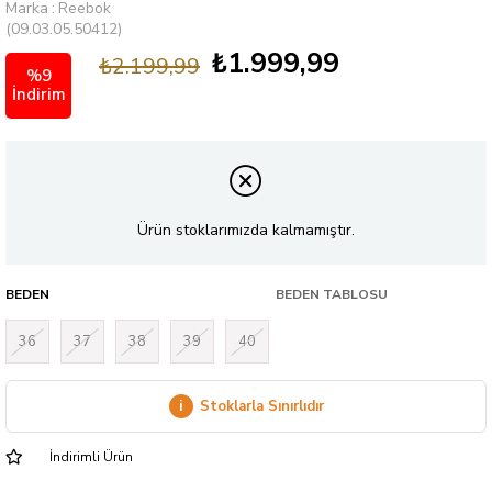
Marka
:
Reebok
(09.03.05.50412)
₺1.999,99
₺2.199,99
%
9
İndirim
Ürün stoklarımızda kalmamıştır.
BEDEN
BEDEN TABLOSU
36
37
38
39
40
i
Stoklarla Sınırlıdır
İndirimli Ürün