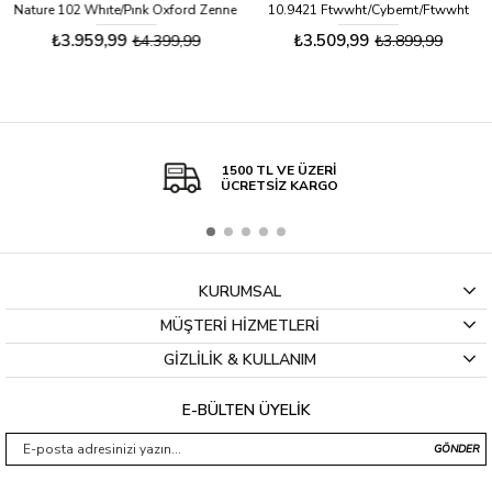
Nature 102 Whıte/Pınk Oxford Zenne
10.9421 Ftwwht/Cybemt/Ftwwht
Sneaker Ayakkabı
Zenne Sneaker Ayakkabı
₺3.959,99
₺3.509,99
₺4.399,99
₺3.899,99
1500 TL VE ÜZERİ
ÜCRETSİZ KARGO
KURUMSAL
MÜŞTERİ HİZMETLERİ
GİZLİLİK & KULLANIM
E-BÜLTEN ÜYELİK
GÖNDER