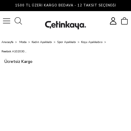
1500 TL ÜZERI KARGO BEDAVA - 12 TAKSIT SEÇENEĞI
0
Anasayfa
Moda
Kadın Ayakkabı
Spor Ayakkabı
Koşu Ayakkabısı
Reebok A10203055909010 5W Thunderblock I Sıyah Zenne Kosu Ayakkabısı
Ücretsiz Kargo