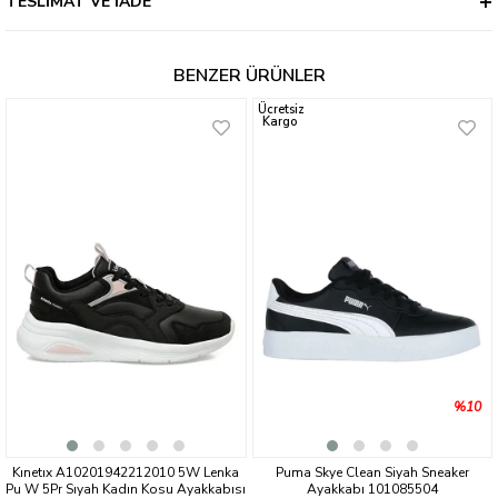
TESLIMAT VE İADE
BENZER ÜRÜNLER
Ücretsiz
Kargo
%10
Kınetıx A10201942212010 5W Lenka
Puma Skye Clean Siyah Sneaker
Pu W 5Pr Sıyah Kadın Kosu Ayakkabısı
Ayakkabı 101085504