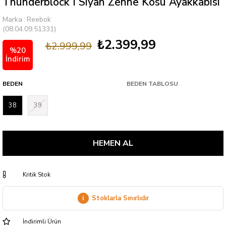
Thunderblock I Sıyah Zenne Kosu Ayakkabısı
Marka
:
Reebok
(08.04.09.51331)
₺2.399,99
₺2.999,99
%
20
İndirim
BEDEN
BEDEN TABLOSU
38
39
Kritik Stok
i
Stoklarla Sınırlıdır
İndirimli Ürün