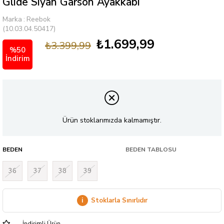
Glıde Sıyah Garson Ayakkabı
Marka
:
Reebok
(10.03.04.50417)
₺1.699,99
₺3.399,99
%
50
İndirim
Ürün stoklarımızda kalmamıştır.
BEDEN
BEDEN TABLOSU
36
37
38
39
i
Stoklarla Sınırlıdır
İndirimli Ürün