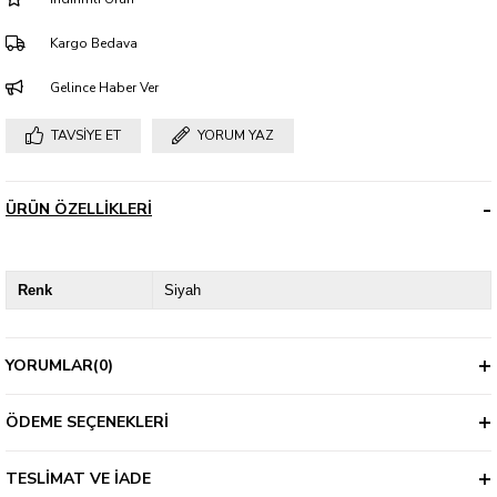
Kargo Bedava
Gelince Haber Ver
TAVSIYE ET
YORUM YAZ
ÜRÜN ÖZELLIKLERI
Renk
Siyah
YORUMLAR
(0)
ÖDEME SEÇENEKLERI
TESLIMAT VE İADE