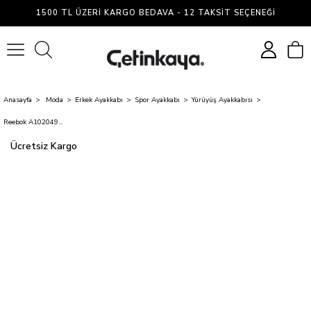
1500 TL ÜZERI KARGO BEDAVA - 12 TAKSIT SEÇENEĞI
0
Anasayfa
Moda
Erkek Ayakkabı
Spor Ayakkabı
Yürüyüş Ayakkabısı
Reebok A10204938910010 5M Reebok Glıde Sıyah Garson Ayakkabı
Ücretsiz Kargo