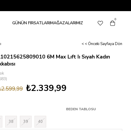
0
GÜNÜN FIRSATLARI
MAĞAZALARIMIZ
ı
< < Önceki Sayfaya Dön
10215625809010 6M Max Lıft Iı Sıyah Kadın
kabısı
ok
683)
₺2.339,99
₺2.599,99
BEDEN TABLOSU
38
39
40