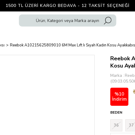
1500 TL ÜZERI KARGO BEDAVA - 12 TAKSIT SEÇENEĞI
ısı
Reebok A10215625809010 6M Max Lıft Iı Sıyah Kadın Kosu Ayakkabıs
Reebok A
Kosu Ayak
Marka
:
Reeb
(09.03.05.50
%
10
İndirim
BEDEN
36
37