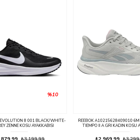
%10
REVOLUTION 8 001 BLACK/WHITE-
REEBOK A10215628409010 6M
REY ZENNE KOSU AYAKKABISI
TIEMPO II A GRI KADIN KOSU 
.879,99
₺3.199,99
₺2.969,99
₺3.299