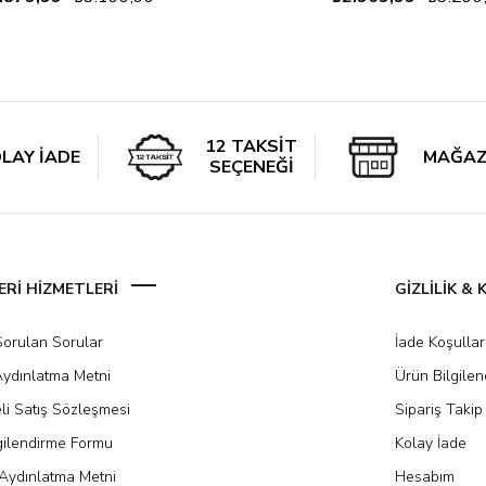
12 TAKSİT
LAY İADE
MAĞAZ
SEÇENEĞİ
Rİ HİZMETLERİ
GİZLİLİK &
Sorulan Sorular
İade Koşullar
ydınlatma Metni
Ürün Bilgile
li Satış Sözleşmesi
Sipariş Takip
gilendirme Formu
Kolay İade
Aydınlatma Metni
Hesabım