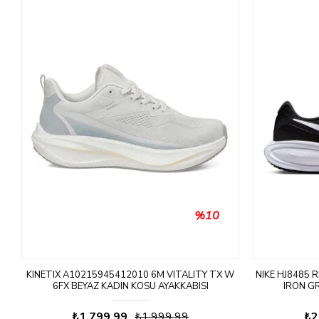
%10
KINETIX A10215945412010 6M VITALITY TX W
NIKE HJ8485 
6FX BEYAZ KADIN KOSU AYAKKABISI
IRON G
₺1.799,99
₺1.999,99
₺2