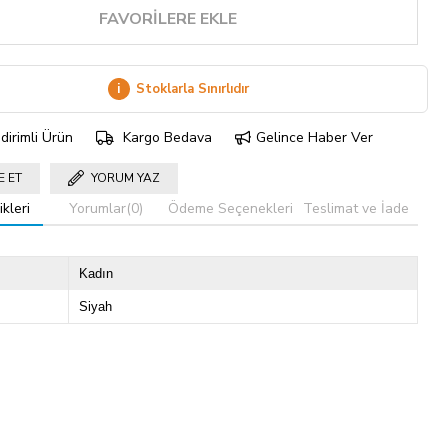
FAVORILERE EKLE
i
Stoklarla Sınırlıdır
dirimli Ürün
Kargo Bedava
Gelince Haber Ver
E ET
YORUM YAZ
kleri
Yorumlar
(0)
Ödeme Seçenekleri
Teslimat ve İade
Kadın
Siyah