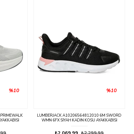
%10
%10
 PRIMEWALK
LUMBERJACK A10206564812010 6M SWORD
AYAKKABISI
WMN 6FX SIYAH KADIN KOSU AYAKKABISI
,99
₺2.069,99
₺2.299,99