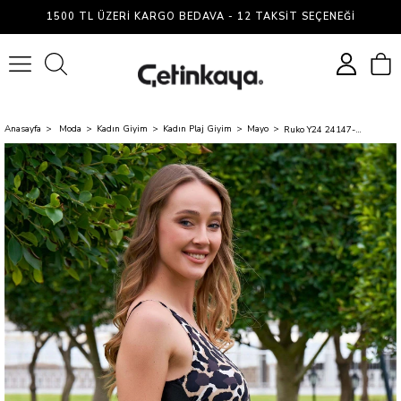
1500 TL ÜZERI KARGO BEDAVA - 12 TAKSIT SEÇENEĞI
0
Anasayfa
Moda
Kadın Giyim
Kadın Plaj Giyim
Mayo
Ruko Y24 24147-2 Sıyah Kadın Mayo