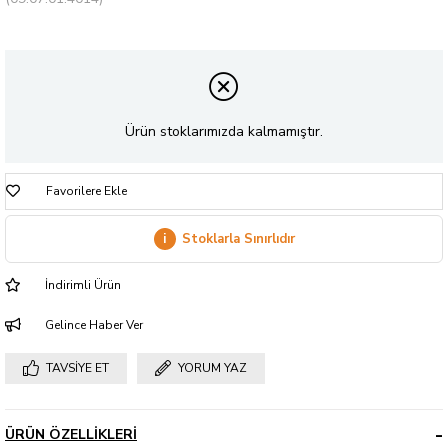
Ürün stoklarımızda kalmamıştır.
Favorilere Ekle
i
Stoklarla Sınırlıdır
İndirimli Ürün
Gelince Haber Ver
TAVSIYE ET
YORUM YAZ
ÜRÜN ÖZELLIKLERI