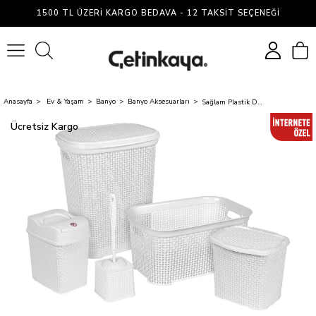
1500 TL ÜZERI KARGO BEDAVA - 12 TAKSIT SEÇENEĞI
0
Anasayfa
Ev & Yaşam
Banyo
Banyo Aksesuarları
Sağlam Plastik Damla 5'li Çeyiz Seti Beyaz
Ücretsiz Kargo