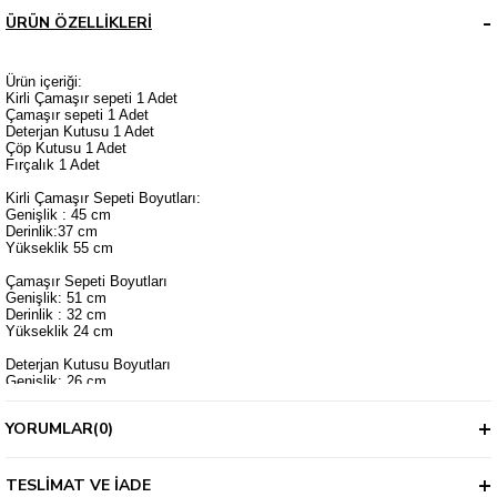
ÜRÜN ÖZELLIKLERI
Ürün içeriği:
Kirli Çamaşır sepeti 1 Adet
Çamaşır sepeti 1 Adet
Deterjan Kutusu 1 Adet
Çöp Kutusu 1 Adet
Fırçalık 1 Adet
Kirli Çamaşır Sepeti Boyutları:
Genişlik : 45 cm
Derinlik:37 cm
Yükseklik 55 cm
Çamaşır Sepeti Boyutları
Genişlik: 51 cm
Derinlik : 32 cm
Yükseklik 24 cm
Deterjan Kutusu Boyutları
Genişlik: 26 cm
Derinlik : 21,5 cm
Yükseklik : 22 cm
YORUMLAR
(0)
Çöp Kutusu Boyutları
Genişlik: 25 cm
Derinlik : 19 cm
TESLIMAT VE İADE