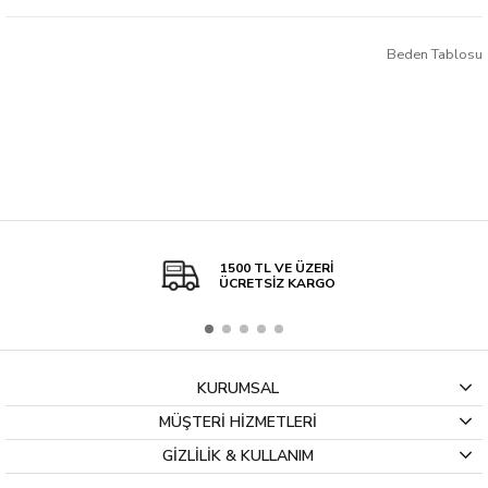
Yükseklik 28 cm
Fırçalık Boyutları
Genişlik: 12,5 cm
Beden Tablosu
Derinlik : 12,5 cm
Yükseklik : 40 cm (Fırça ile beraber)
Ürün Özellikleri:
1.sınıf malzemeden üretilmiş ve hiçbir kanserojen madde içermemektedir.
Modern tasarımlıdır.
Anti statik katkısı sayesinde toz tutmaz. Su ve yumuşak fırça ile kolay
temizlenir.
Yüksek esnekliğe sahip, gerilmeye karşı dayanıklıdır.
Ekonomik olmaları dışında kaliteli ve uzun ömürlü plastikler tercih
edilmektedir.
Dayanıklı ve uzun ömürlüdür.
1500 TL VE ÜZERİ
ÜCRETSİZ KARGO
KURUMSAL
MÜŞTERİ HİZMETLERİ
GİZLİLİK & KULLANIM