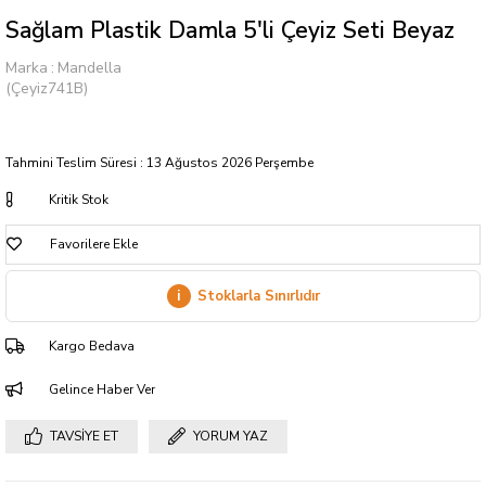
Sağlam Plastik Damla 5'li Çeyiz Seti Beyaz
Marka
:
Mandella
(Çeyiz741B)
Tahmini Teslim Süresi
:
13 Ağustos 2026 Perşembe
Kritik Stok
Favorilere Ekle
i
Stoklarla Sınırlıdır
Kargo Bedava
Gelince Haber Ver
TAVSIYE ET
YORUM YAZ