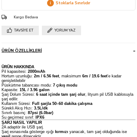
i
Stoklarla Sınırlıdır
Kargo Bedava
TAVSIYE ET
YORUM YAZ
ÜRÜN ÖZELLIKLERI
ÜRÜN HAKKINDA
Pil kapasitesi:
2000mAh
Hortum uzunluğu:
2m / 6.56 feet
, maksimum
6m / 19.6 feet
’e kadar
genişletilebilir
Püskürtme tabancası modu:
7 çıkış modu
Kapasite:
15L / 3.96 galon
Şarj Dolum Süresi:
6 saat içinde tam şarj olur
, lityum pil USB kablosuyla
şarj edilir.
Kullanım Süresi:
Full şarjla 50–60 dakika çalışma
Sürekli Akış Hızı:
3.5L/dk
Sınırlı basınç:
87psi (6.0bar)
Su geçirmez sınıf:
IPX6
ŞARJ NASIL YAPILIR
2A adaptör ile USB şarj.
Şarj esnasında gösterge ışığı
kırmızı
yanacak, tam şarj olduğunda ise
yeşil
renge dönecektir.