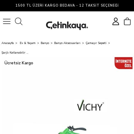
1500 TL ÜZERI KARGO BEDAVA - 12 TAKSIT SEÇENEĞI
0
Anasayfa
Ev & Yaşam
Banyo
Banyo Aksesuarları
Çamaşır Sepeti
Şarjlı Katlanabilir Yıkama Kovası 15 Litre – Hortumlu, USB Şarjlı, Taşınabilir GRİ VCH-6560
Ücretsiz Kargo