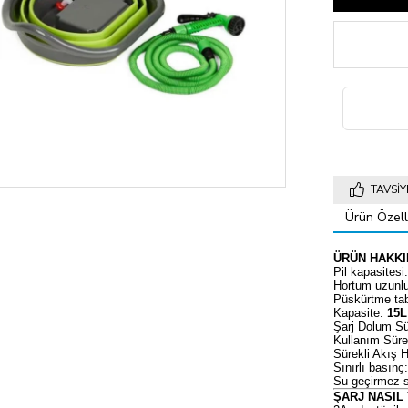
TAVSIY
Ürün Özelli
ÜRÜN HAKK
Pil kapasitesi
Hortum uzunl
Püskürtme ta
Kapasite:
15L
Şarj Dolum Sü
Kullanım Süre
Sürekli Akış 
Sınırlı basınç
Su geçirmez s
ŞARJ NASIL 