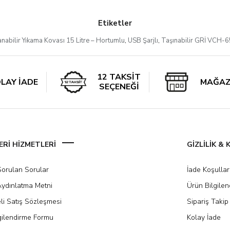
Etiketler
lanabilir Yıkama Kovası 15 Litre – Hortumlu
,
USB Şarjlı
,
Taşınabilir GRİ VCH-6
12 TAKSİT
LAY İADE
MAĞAZ
SEÇENEĞİ
Rİ HİZMETLERİ
GİZLİLİK &
Sorulan Sorular
İade Koşullar
ydınlatma Metni
Ürün Bilgile
li Satış Sözleşmesi
Sipariş Takip
gilendirme Formu
Kolay İade