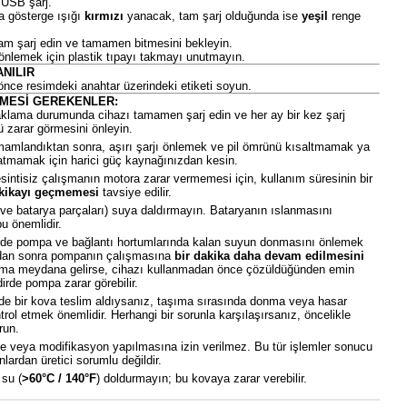
 USB şarj.
a gösterge ışığı
kırmızı
yanacak, tam şarj olduğunda ise
yeşil
renge
tam şarj edin ve tamamen bitmesini bekleyin.
 önlemek için plastik tıpayı takmayı unutmayın.
ANILIR
nce resimdeki anahtar üzerindeki etiketi soyun.
LMESİ GEREKENLER:
aklama durumunda cihazı tamamen şarj edin ve her ay bir kez şarj
 zarar görmesini önleyin.
amamlandıktan sonra, aşırı şarjı önlemek ve pil ömrünü kısaltmamak ya
ratmamak için harici güç kaynağınızdan kesin.
sintisiz çalışmanın motora zarar vermemesi için, kullanım süresinin bir
kikayı geçmemesi
tavsiye edilir.
 ve batarya parçaları) suya daldırmayın. Bataryanın ıslanmasını
u önemlidir.
rde pompa ve bağlantı hortumlarında kalan suyun donmasını önlemek
mdan sonra pompanın çalışmasına
bir dakika daha devam edilmesini
ma meydana gelirse, cihazı kullanmadan önce çözüldüğünden emin
dirde pompa zarar görebilir.
e bir kova teslim aldıysanız, taşıma sırasında donma veya hasar
ontrol etmek önemlidir. Herhangi bir sorunla karşılaşırsanız, öncelikle
run.
e veya modifikasyon yapılmasına izin verilmez. Bu tür işlemler sonucu
lardan üretici sorumlu değildir.
su (
>60°C / 140°F
) doldurmayın; bu kovaya zarar verebilir.