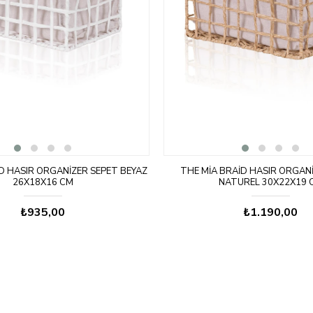
D HASIR ORGANIZER SEPET BEYAZ
THE MIA BRAID HASIR ORGAN
26X18X16 CM
NATUREL 30X22X19 
₺935,00
₺1.190,00