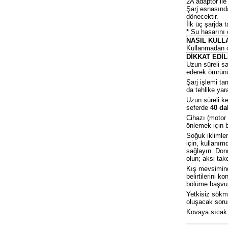
2A adaptör ile
Şarj esnasınd
dönecektir.
İlk üç şarjda 
* Su hasarını
NASIL KULL
Kullanmadan ö
DİKKAT EDİ
Uzun süreli s
ederek ömrünü
Şarj işlemi t
da tehlike ya
Uzun süreli ke
seferde
40 da
Cihazı (motor
önlemek için b
Soğuk iklimle
için, kullanı
sağlayın. Don
olun; aksi tak
Kış mevsimind
belirtilerini k
bölüme başvu
Yetkisiz sökm
oluşacak sorun
Kovaya sıcak 