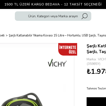
1500 TL ÜZERI KARGO BEDAVA - 12 TAKSIT SEÇENEĞI
peti
Şarjlı Katlanabilir Yıkama Kovası 15 Litre – Hortumlu, USB Şarjlı, Taş
Şarjlı Ka
Şarjlı, T
Marka
:
VICH
(35985Y)
₺1.97
Tahmini Teslim