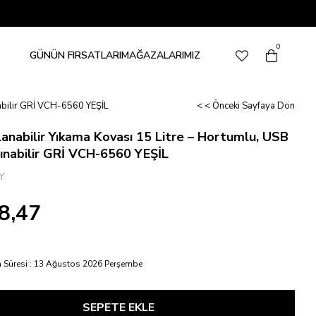
0
GÜNÜN FIRSATLARI
MAĞAZALARIMIZ
ınabilir GRİ VCH-6560 YEŞİL
< < Önceki Sayfaya Dön
tlanabilir Yıkama Kovası 15 Litre – Hortumlu, USB
aşınabilir GRİ VCH-6560 YEŞİL
Y
8,47
 Süresi
:
13 Ağustos 2026 Perşembe