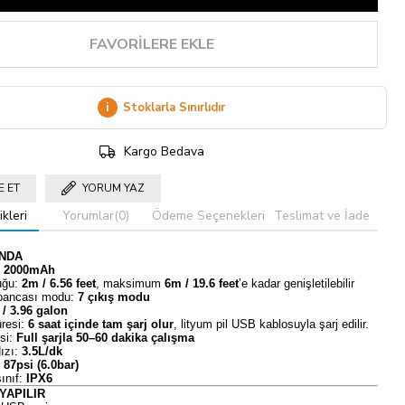
FAVORILERE EKLE
i
Stoklarla Sınırlıdır
Kargo Bedava
E ET
YORUM YAZ
kleri
Yorumlar
(0)
Ödeme Seçenekleri
Teslimat ve İade
INDA
:
2000mAh
uğu:
2m / 6.56 feet
, maksimum
6m / 19.6 feet
’e kadar genişletilebilir
bancası modu:
7 çıkış modu
 / 3.96 galon
resi:
6 saat içinde tam şarj olur
, lityum pil USB kablosuyla şarj edilir.
si:
Full şarjla 50–60 dakika çalışma
Hızı:
3.5L/dk
:
87psi (6.0bar)
ınıf:
IPX6
YAPILIR