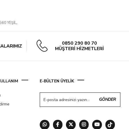
560 YEŞİL
,
0850 290 80 70
ALARIMIZ
MÜŞTERİ HİZMETLERİ
 KULLANIM
E-BÜLTEN ÜYELİK
ı
GÖNDER
ndirme