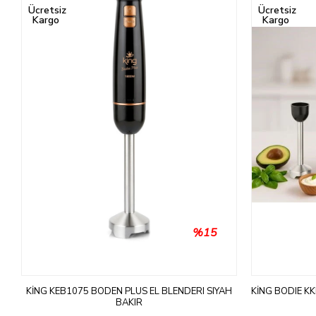
ÜRÜN
ÜRÜN
Ücretsiz
Ücretsiz
Kargo
Kargo
%15
R
KING KEB1075 BODEN PLUS EL BLENDERI SIYAH
KING BODIE K
BAKIR