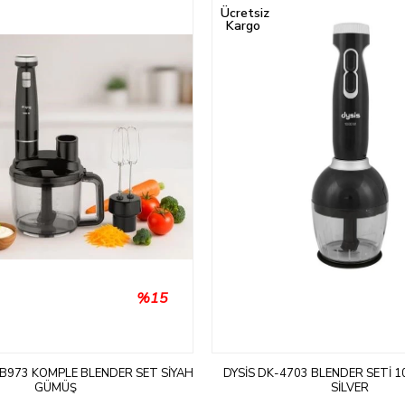
ÜRÜN
Ücretsiz
Kargo
%15
KB973 KOMPLE BLENDER SET SIYAH
DYSIS DK-4703 BLENDER SETI 
GÜMÜŞ
SILVER