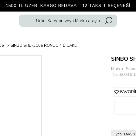
1500 TL ÜZERI KARGO BEDAVA - 12 TAKSIT SEÇENEĞI
der
SINBO SHB-3106 RONDO 4 BICAKLI
SINBO S
Marka
:
Sinb
(15.02.03.90
FAVORI
TAVSIY