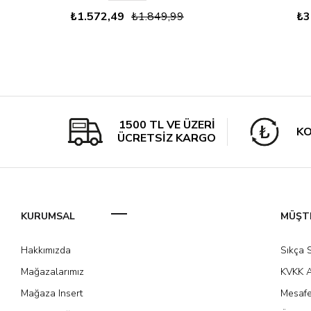
₺1.572,49
₺1.849,99
₺3
1500 TL VE ÜZERİ
KO
ÜCRETSİZ KARGO
KURUMSAL
MÜŞTE
Hakkımızda
Sıkça 
Mağazalarımız
KVKK A
Mağaza Insert
Mesafe