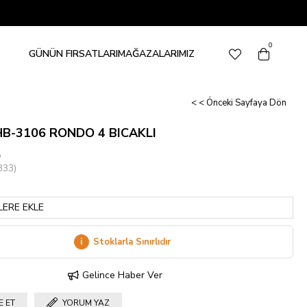
0
GÜNÜN FIRSATLARI
MAĞAZALARIMIZ
< < Önceki Sayfaya Dön
HB-3106 RONDO 4 BICAKLI
o
333)
LERE EKLE
i
Stoklarla Sınırlıdır
Gelince Haber Ver
E ET
YORUM YAZ