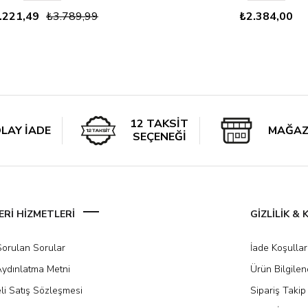
.221,49
₺3.789,99
₺2.384,00
12 TAKSİT
LAY İADE
MAĞAZ
SEÇENEĞİ
Rİ HİZMETLERİ
GİZLİLİK &
Sorulan Sorular
İade Koşullar
ydınlatma Metni
Ürün Bilgile
li Satış Sözleşmesi
Sipariş Takip