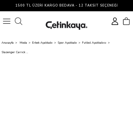
1500 TL ÜZERI KARGO BEDAVA - 12 TAKSIT SEÇENEĞI
0
Anasayfa
Moda
Erkek Ayakkabı
Spor Ayakkabı
Futbol Ayakkabısı
Slazenger Carrıck M Hs Sıyah Mrd Futbol Ayakkabısı