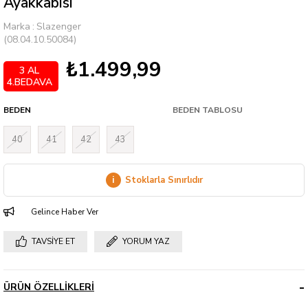
Ayakkabısı
Marka
:
Slazenger
(08.04.10.50084)
₺1.499,99
3 AL
4.BEDAVA
BEDEN
BEDEN TABLOSU
40
41
42
43
i
Stoklarla Sınırlıdır
Gelince Haber Ver
TAVSIYE ET
YORUM YAZ
ÜRÜN ÖZELLIKLERI