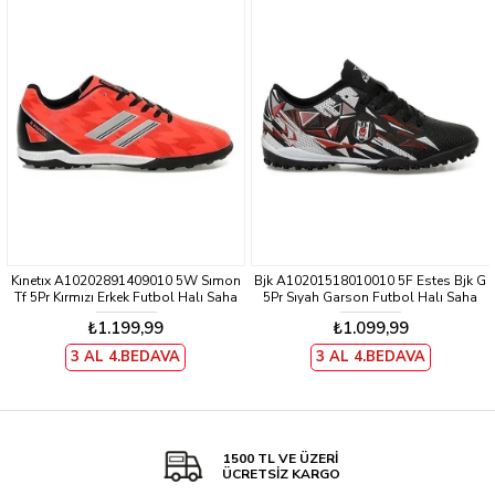
Kınetıx A10202891409010 5W Sımon
Bjk A10201518010010 5F Estes Bjk G
Tf 5Pr Kırmızı Erkek Futbol Halı Saha
5Pr Sıyah Garson Futbol Halı Saha
Ayakkabısı
Ayakkabısı
₺1.199,99
₺1.099,99
3 AL 4.BEDAVA
3 AL 4.BEDAVA
1500 TL VE ÜZERİ
ÜCRETSİZ KARGO