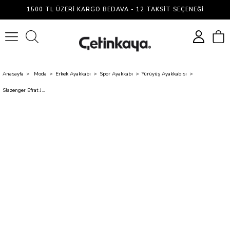
1500 TL ÜZERI KARGO BEDAVA - 12 TAKSIT SEÇENEĞI
0
Anasayfa
Moda
Erkek Ayakkabı
Spor Ayakkabı
Yürüyüş Ayakkabısı
Slazenger Efrat Jmb. Grı Mrd Yuruyus Ayakkabısı Byk No