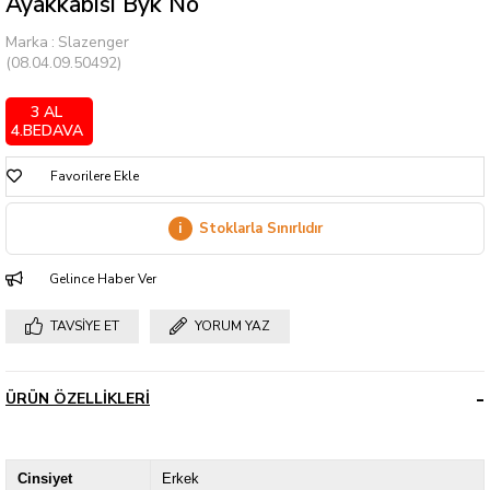
Ayakkabısı Byk No
Marka
:
Slazenger
(08.04.09.50492)
3 AL
4.BEDAVA
Favorilere Ekle
i
Stoklarla Sınırlıdır
Gelince Haber Ver
TAVSIYE ET
YORUM YAZ
ÜRÜN ÖZELLIKLERI
Cinsiyet
Erkek