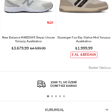
%20
New Balance M480SW5 Beyaz Unısex
Slazenger Fox Bej / Kahve Mrd Yuruyus
Yürüyüş Ayakkabısı
Ayakkabısı
₺3.679,99
₺1.999,99
₺4.599,99
3 AL 4.BEDAVA
Beden Tablosu
1500 TL VE ÜZERİ
ÜCRETSİZ KARGO
KURUMSAL