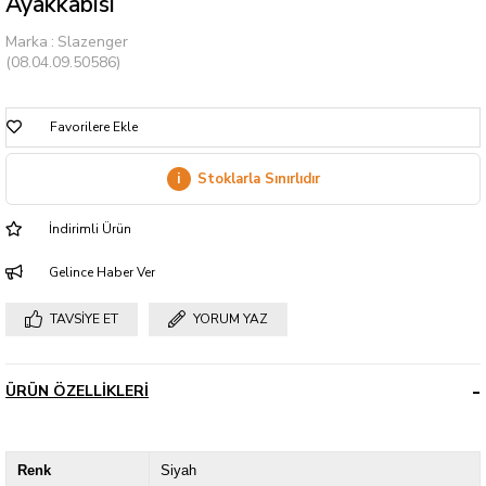
Ayakkabısı
Marka
:
Slazenger
(08.04.09.50586)
Favorilere Ekle
i
Stoklarla Sınırlıdır
İndirimli Ürün
Gelince Haber Ver
TAVSIYE ET
YORUM YAZ
ÜRÜN ÖZELLIKLERI
Renk
Siyah