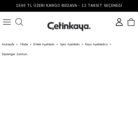
1500 TL ÜZERI KARGO BEDAVA - 12 TAKSIT SEÇENEĞI
0
Anasayfa
Moda
Erkek Ayakkabı
Spor Ayakkabı
Koşu Ayakkabısı
Slazenger Zalmon Sıyah / Sıyah Garson Kosu Ayakkabısı