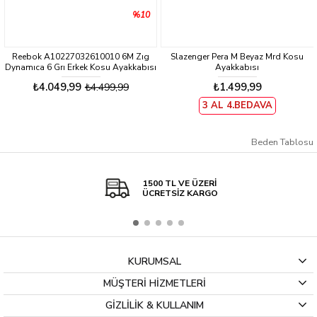
%10
Reebok A10227032610010 6M Zıg
Slazenger Pera M Beyaz Mrd Kosu
Dynamıca 6 Grı Erkek Kosu Ayakkabısı
Ayakkabısı
₺4.049,99
₺1.499,99
₺4.499,99
3 AL 4.BEDAVA
Beden Tablosu
1500 TL VE ÜZERİ
ÜCRETSİZ KARGO
KURUMSAL
MÜŞTERİ HİZMETLERİ
GİZLİLİK & KULLANIM