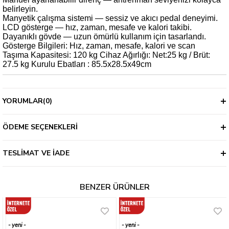
belirleyin.
Manyetik çalışma sistemi — sessiz ve akıcı pedal deneyimi.
LCD gösterge — hız, zaman, mesafe ve kalori takibi.
Dayanıklı gövde — uzun ömürlü kullanım için tasarlandı.
Gösterge Bilgileri: Hız, zaman, mesafe, kalori ve scan
Taşıma Kapasitesi: 120 kg Cihaz Ağırlığı: Net:25 kg / Brüt:
27.5 kg Kurulu Ebatları : 85.5x28.5x49cm
YORUMLAR
(0)
ÖDEME SEÇENEKLERI
TESLIMAT VE İADE
BENZER ÜRÜNLER
yeni
yeni