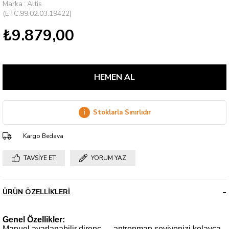
Marka
:
Altis
(ETC.99.02.03.19422)
₺9.879,00
i
Stoklarla Sınırlıdır
Kargo Bedava
TAVSIYE ET
YORUM YAZ
ÜRÜN ÖZELLIKLERI
Genel Özellikler:
Manuel ayarlanabilir direnç — antrenman seviyenizi kolayca