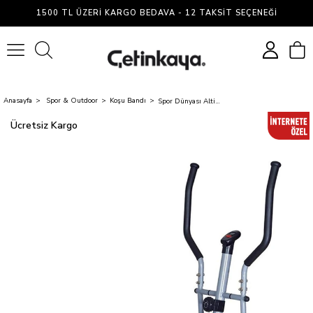
1500 TL ÜZERI KARGO BEDAVA - 12 TAKSIT SEÇENEĞI
0
Anasayfa
Spor & Outdoor
Koşu Bandı
Spor Dünyası Altis İmprove Eliptik Bisiklet Koltuksuz
Ücretsiz Kargo