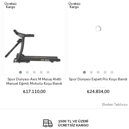
ürün
ürün
Ücretsiz
Ücretsiz
Kargo
Kargo
Spor Dünyası Axıs M Masaj Aletli
Spor Dünyası Expert Pro Koşu Bandı
Manuel Eğimli Motorlu Koşu Bandı
₺17.110,00
₺24.834,00
Beden Tablosu
1500 TL VE ÜZERİ
ÜCRETSİZ KARGO