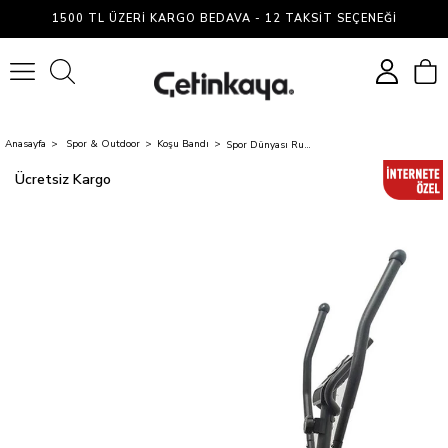
1500 TL ÜZERI KARGO BEDAVA - 12 TAKSIT SEÇENEĞI
0
Anasayfa
Spor & Outdoor
Koşu Bandı
Spor Dünyası Runpower Manyetik Eliptik Kondisyon Bisikleti
Ücretsiz Kargo