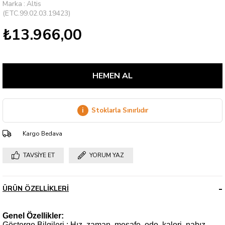
Marka
:
Altis
(ETC.99.02.03.19423)
₺13.966,00
i
Stoklarla Sınırlıdır
Kargo Bedava
TAVSIYE ET
YORUM YAZ
ÜRÜN ÖZELLIKLERI
Genel Özellikler:
Gösterge Bilgileri : Hız, zaman, mesafe, odo, kalori, nabız