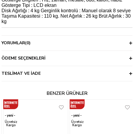
Gösterge Tipi : LCD ekran
Disk Ağırlığı : 4 kg Gerginlik kontrolü : Manuel olarak 8 seviye
Taşıma Kapasitesi : 110 kg. Net Ağırlık : 26 kg Brüt Ağırlık : 30
kg
YORUMLAR
(0)
ÖDEME SEÇENEKLERI
TESLIMAT VE İADE
BENZER ÜRÜNLER
yeni
yeni
ürün
ürün
Ücretsiz
Ücretsiz
Kargo
Kargo