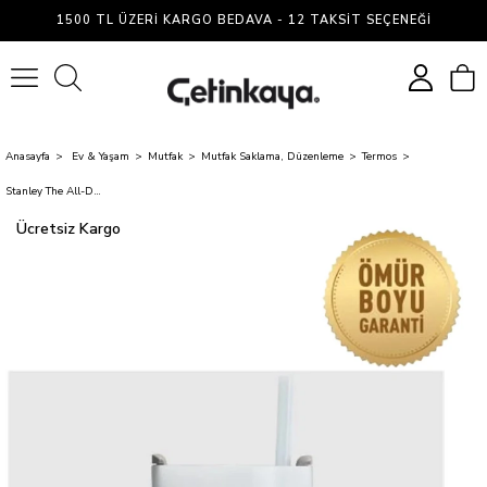
1500 TL ÜZERI KARGO BEDAVA - 12 TAKSIT SEÇENEĞI
0
Anasayfa
Ev & Yaşam
Mutfak
Mutfak Saklama, Düzenleme
Termos
Stanley The All-Day Quencher Carry-All 1.18L / 40oz Rose Quartz Hydrangea
Ücretsiz Kargo