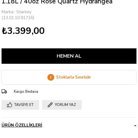
1.18L / 40oz Rose Quartz Hydrangea
Marka
:
Stanley
(13.01.10.91716)
₺3.399,00
i
Stoklarla Sınırlıdır
Kargo Bedava
TAVSIYE ET
YORUM YAZ
ÜRÜN ÖZELLIKLERI