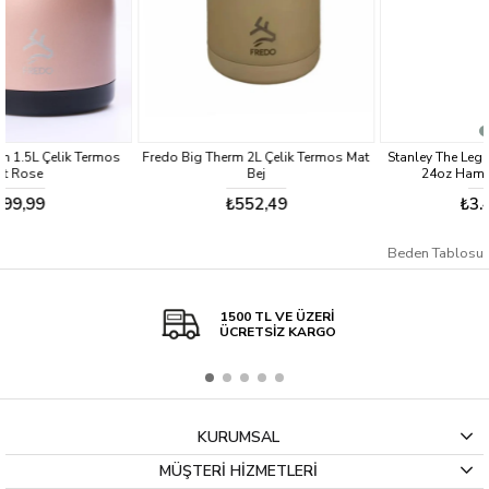
mos
Fredo Big Therm 2L Çelik Termos Mat
Stanley The Legendary Food Jar .7
Bej
24oz Hammertone Green
₺552,49
₺3.459,00
Beden Tablosu
1500 TL VE ÜZERİ
ÜCRETSİZ KARGO
KURUMSAL
MÜŞTERİ HİZMETLERİ