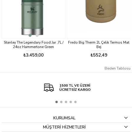
Stanley The Legendary Food Jar .7L /
Fredo Big Therm 2L Çelik Termos Mat
24oz Hammertone Green
Bej
₺3.459,00
₺552,49
Beden Tablosu
1500 TL VE ÜZERİ
ÜCRETSİZ KARGO
KURUMSAL
MÜŞTERİ HİZMETLERİ