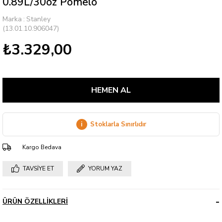
0.89L/30oz Pomelo
Marka
:
Stanley
(13.01.10.906047)
₺3.329,00
i
Stoklarla Sınırlıdır
Kargo Bedava
TAVSIYE ET
YORUM YAZ
ÜRÜN ÖZELLIKLERI