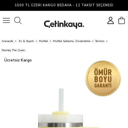
1500 TL ÜZERI KARGO BEDAVA - 12 TAKSIT SEÇENEĞI
0
Anasayfa
Ev & Yaşam
Mutfak
Mutfak Saklama, Düzenleme
Termos
Stanley The Quencher H2o Flowstate 0.89L/30oz Pomelo
Ücretsiz Kargo