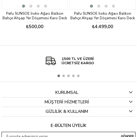
Pafu SUNSOE İroko Ağacı Balkon
Pafu SUNSOE İroko Ağacı Balkon
Bahçe Ahşap Yer Döşemesi Karo Deck
Bahçe Ahşap Yer Döşemesi Karo Deck
30x30 cm – 1 Adet (0,09m2)
30x30 cm – 10 Adet (0,9m2)
₺500,00
₺4.499,00
1500 TL VE ÜZERİ
ÜCRETSİZ KARGO
KURUMSAL
MÜŞTERİ HİZMETLERİ
GİZLİLİK & KULLANIM
E-BÜLTEN ÜYELİK
GÖNDER