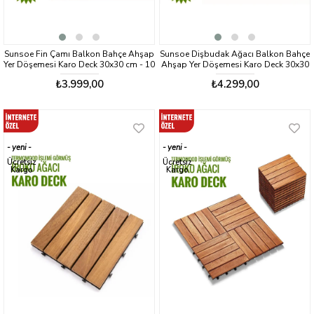
Sunsoe Fin Çamı Balkon Bahçe Ahşap
Sunsoe Dişbudak Ağacı Balkon Bahçe
Yer Döşemesi Karo Deck 30x30 cm - 10
Ahşap Yer Döşemesi Karo Deck 30x30
Adet(0,9m2)
cm - 10 Adet (0,9m2)
₺3.999,00
₺4.299,00
yeni
yeni
ürün
ürün
Ücretsiz
Ücretsiz
Kargo
Kargo