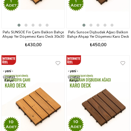
Pafu SUNSOE Fin Çamı Balkon Bahçe
Pafu Sunsoe Dişbudak Ağacı Balkon
Ahşap Yer Döşemesi Karo Deck 30x30
Bahçe Ahşap Yer Döşemesi Karo Deck
cm 1 Adet (0,09m2)
30x30 cm 1 Adet (0,09m2)
₺430,00
₺450,00
yeni
yeni
ürün
ürün
Ücretsiz
Ücretsiz
Kargo
Kargo