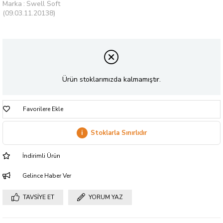
Marka
:
Swell Soft
(09.03.11.20138)
Ürün stoklarımızda kalmamıştır.
Favorilere Ekle
i
Stoklarla Sınırlıdır
İndirimli Ürün
Gelince Haber Ver
TAVSIYE ET
YORUM YAZ