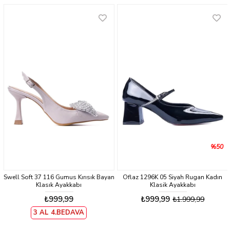
%50
Swell Soft 37 116 Gumus Kırısık Bayan
Oflaz 1296K 05 Siyah Rugan Kadın
Klasık Ayakkabı
Klasik Ayakkabı
₺999,99
₺999,99
₺1.999,99
3 AL 4.BEDAVA