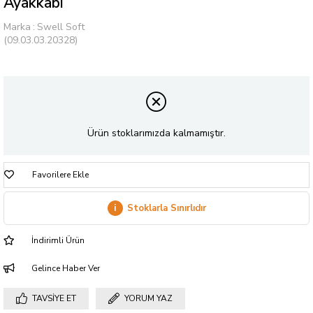
Ayakkabı
Marka
:
Swell Soft
(09.03.03.20328)
Ürün stoklarımızda kalmamıştır.
Favorilere Ekle
i
Stoklarla Sınırlıdır
İndirimli Ürün
Gelince Haber Ver
TAVSIYE ET
YORUM YAZ