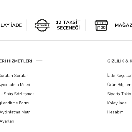
12 TAKSİT
LAY İADE
MAĞAZ
SEÇENEĞİ
Rİ HİZMETLERİ
GİZLİLİK &
Sorulan Sorular
İade Koşullar
ydınlatma Metni
Ürün Bilgile
li Satış Sözleşmesi
Sipariş Takip
gilendirme Formu
Kolay İade
Aydınlatma Metni
Hesabım
Ayarları