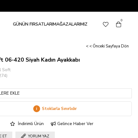
0
GÜNÜN FIRSATLARI
MAĞAZALARIMIZ
< < Önceki Sayfaya Dön
t 06-420 Siyah Kadın Ayakkabı
 Soft
274)
LERE EKLE
i
Stoklarla Sınırlıdır
İndirimli Ürün
Gelince Haber Ver
E ET
YORUM YAZ