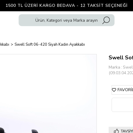
1500 TL ÜZERI KARGO BEDAVA - 12 TAKSIT SEÇENEĞI
kkabı
Swell Soft 06-420 Siyah Kadın Ayakkabı
Swell Sof
Marka
:
Swell
(09.03.04.20
FAVORI
TAVSIY