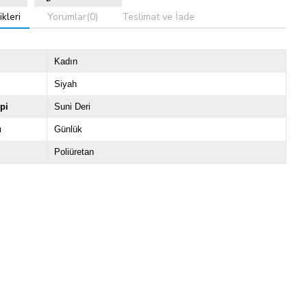
kleri
Yorumlar
(0)
Teslimat ve İade
Kadın
Siyah
pi
Suni Deri
u
Günlük
Poliüretan