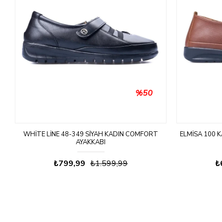
%50
WHITE LINE 48-349 SIYAH KADIN COMFORT
ELMISA 100 
AYAKKABI
₺799,99
₺1.599,99
₺