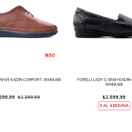
%50
KAHVE KADIN COMFORT AYAKKABI
FORELLI LADY-G SIYAH KADI
AYAKKABI
699,99
₺1.399,99
₺2.599,99
3 AL 4.BEDAVA