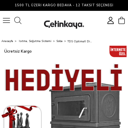
1500 TL ÜZERI KARGO BEDAVA - 12 TAKSIT SEÇENEĞI
0
Anasayfa
Isıtma, Soğutma Sistemi
Soba
TDS OptimaX Dik Fırınlı, Yan Camlı Yan kapaklı Döküm Şömine Soba / MAŞA TAKIMI HEDİYELİ
Ücretsiz Kargo