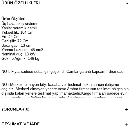
ÜRÜN ÖZELLIKLERI
Ürün Ölçüleri
Üç hava akış sistemi
Yanlar seramik camlı
Yükseklik: 104 Cm
En: 42 Cm
Genişlik: 72 Cm
Baca çapı: 13 cm
Yanma haznesi : 45 cm3
Nominal güç: 13 kW
Gökme Ağırlık: 146 kg
NOT: Fiyat sadece soba için geçerlidir.Camlar garanti kapsamı dışındadır.
NOT:Merkezi olmayan köy, kasaba vb. teslimat noktaları için iletişime
geçiniz. Merkezi olmayan yerlere veya Ambar firmasının teslimat bölgesinin
dışında kalan yerlere teslimat yapılmamaktadır.Kargo firmaları sadece evin
veya apartmanın önüne bırakmaktadır. Apartmanda kata çıkarmak veya
eve götürmek kargocunun inisiyatifindedir.
YORUMLAR
(0)
TESLIMAT VE İADE