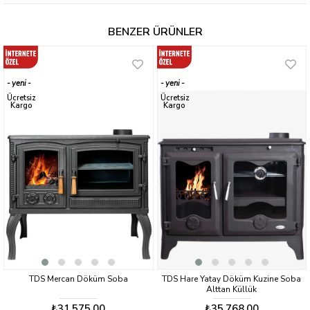
BENZER ÜRÜNLER
yeni
yeni
ürün
ürün
Ücretsiz
Ücretsiz
Kargo
Kargo
TDS Mercan Döküm Soba
TDS Hare Yatay Döküm Kuzine Soba
Alttan Küllük
₺31.575,00
₺35.768,00