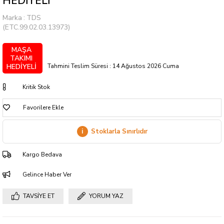
HEDİYELİ
Marka
:
TDS
(ETC.99.02.03.13973)
MAŞA
TAKIMI
Tahmini Teslim Süresi
:
14 Ağustos 2026 Cuma
HEDİYELİ
Kritik Stok
Favorilere Ekle
i
Stoklarla Sınırlıdır
Kargo Bedava
Gelince Haber Ver
TAVSIYE ET
YORUM YAZ