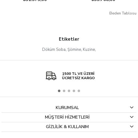
Beden Tablosu
Etiketler
Döküm Soba
,
Şömine
,
Kuzine
,
1500 TL VE ÜZERİ
ÜCRETSİZ KARGO
KURUMSAL
MÜŞTERİ HİZMETLERİ
GİZLİLİK & KULLANIM