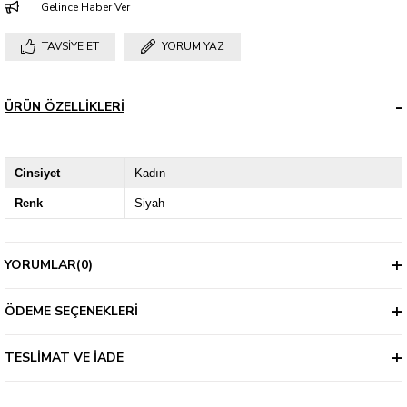
Gelince Haber Ver
TAVSIYE ET
YORUM YAZ
ÜRÜN ÖZELLIKLERI
Cinsiyet
Kadın
Renk
Siyah
YORUMLAR
(0)
ÖDEME SEÇENEKLERI
TESLIMAT VE İADE