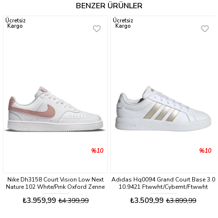
BENZER ÜRÜNLER
Ücretsiz
Ücretsiz
Kargo
Kargo
%10
%10
Nıke Dh3158 Court Vısıon Low Next
Adıdas Hq0094 Grand Court Base 3.0
Nature 102 Whıte/Pınk Oxford Zenne
10.9421 Ftwwht/Cybemt/Ftwwht
Sneaker Ayakkabı
Zenne Sneaker Ayakkabı
₺3.959,99
₺3.509,99
₺4.399,99
₺3.899,99