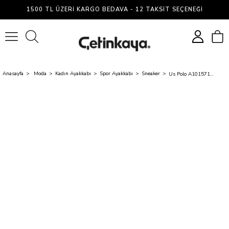
1500 TL ÜZERI KARGO BEDAVA - 12 TAKSIT SEÇENEĞI
0
Anasayfa
Moda
Kadın Ayakkabı
Spor Ayakkabı
Sneaker
Us Polo A10157198712010 4W Lee Wmn 4Pr Siyah Kadın Sneaker Ayakkabı