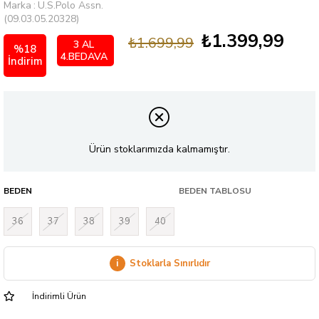
Marka
:
U.S.Polo Assn.
(09.03.05.20328)
₺1.399,99
₺1.699,99
3 AL
%
18
4.BEDAVA
İndirim
Ürün stoklarımızda kalmamıştır.
BEDEN
BEDEN TABLOSU
36
37
38
39
40
i
Stoklarla Sınırlıdır
İndirimli Ürün