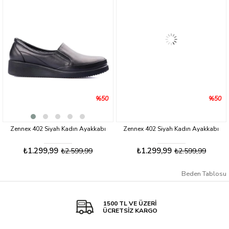
%50
%50
Zennex 402 Siyah Kadın Ayakkabı
Zennex 402 Siyah Kadın Ayakkabı
₺1.299,99
₺1.299,99
₺2.599,99
₺2.599,99
Beden Tablosu
1500 TL VE ÜZERİ
ÜCRETSİZ KARGO