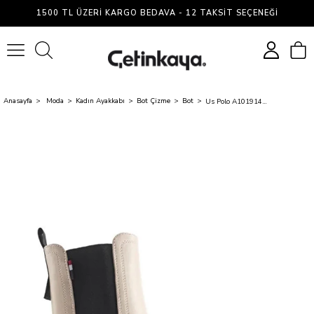
1500 TL ÜZERI KARGO BEDAVA - 12 TAKSIT SEÇENEĞI
0
Anasayfa
Moda
Kadın Ayakkabı
Bot Çizme
Bot
Us Polo A10191426012010 4W Illy 4Pr Bej Kadın Chelsea Bot