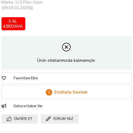
Marka
:
U.S.Polo Assn.
(09.03.01.20256)
3 AL
4.BEDAVA
Ürün stoklarımızda kalmamıştır.
Favorilere Ekle
i
Stoklarla Sınırlıdır
Gelince Haber Ver
TAVSIYE ET
YORUM YAZ