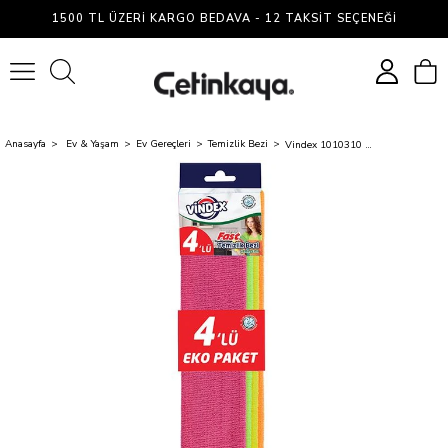
1500 TL ÜZERI KARGO BEDAVA - 12 TAKSIT SEÇENEĞI
0
Anasayfa
Ev & Yaşam
Ev Gereçleri
Temizlik Bezi
Vindex 1010310 Fast Mikrofiber Bez 4 Lü Açık