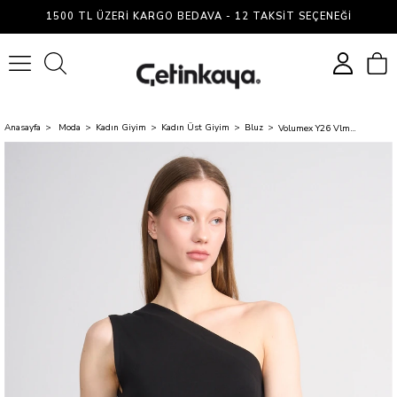
1500 TL ÜZERI KARGO BEDAVA - 12 TAKSIT SEÇENEĞI
0
Anasayfa
Moda
Kadın Giyim
Kadın Üst Giyim
Bluz
Volumex Y26 Vlmb-69 Siyah Kadın Tek Omuz Açık Ip Askılı Bluz Xs-L