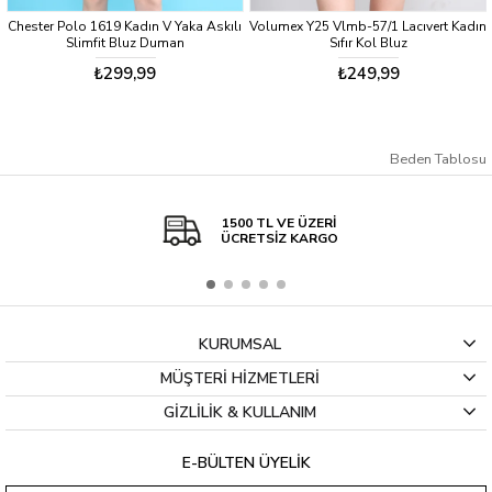
Chester Polo 1619 Kadın V Yaka Askılı
Volumex Y25 Vlmb-57/1 Lacıvert Kadın
Slimfit Bluz Duman
Sıfır Kol Bluz
₺299,99
₺249,99
Beden Tablosu
1500 TL VE ÜZERİ
ÜCRETSİZ KARGO
KURUMSAL
MÜŞTERİ HİZMETLERİ
GİZLİLİK & KULLANIM
E-BÜLTEN ÜYELİK