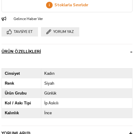
i
Stoklarla Sınırlıdır
Gelince Haber Ver
TAVSIYE ET
YORUM YAZ
ÜRÜN ÖZELLIKLERI
Cinsiyet
Kadın
Renk
Siyah
Ürün Grubu
Günlük
Kol / Askı Tipi
İp Askılı
Kalınlık
İnce
YORUMLAR
(0)