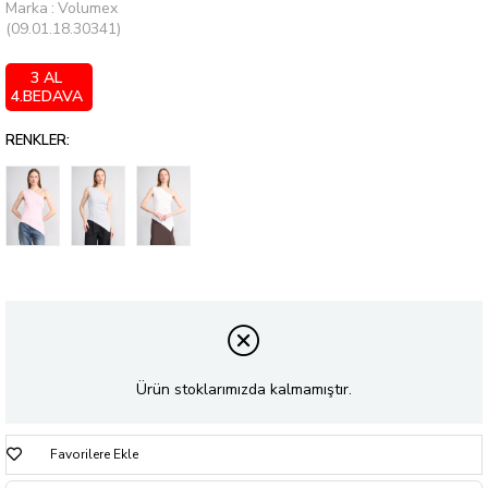
Marka
:
Volumex
(09.01.18.30341)
3 AL
4.BEDAVA
RENKLER:
Ürün stoklarımızda kalmamıştır.
Favorilere Ekle