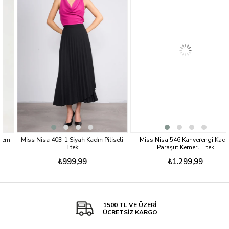
Miss Nisa 403-1 Siyah Kadın Piliseli
Miss Nisa 546 Kahverengi Kadın
Etek
Paraşüt Kemerli Etek
₺999,99
₺1.299,99
1500 TL VE ÜZERİ
ÜCRETSİZ KARGO