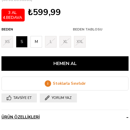
₺599,99
3 AL
4.BEDAVA
BEDEN
BEDEN TABLOSU
XS
S
M
L
XL
XXL
i
Stoklarla Sınırlıdır
TAVSIYE ET
YORUM YAZ
ÜRÜN ÖZELLIKLERI