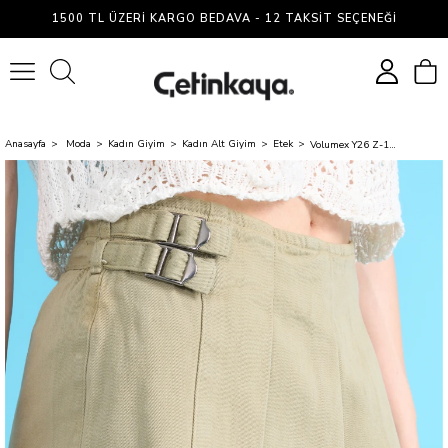
1500 TL ÜZERI KARGO BEDAVA - 12 TAKSIT SEÇENEĞI
0
Anasayfa
Moda
Kadın Giyim
Kadın Alt Giyim
Etek
Volumex Y26 Z-134 Haki Kadın Etek S-L