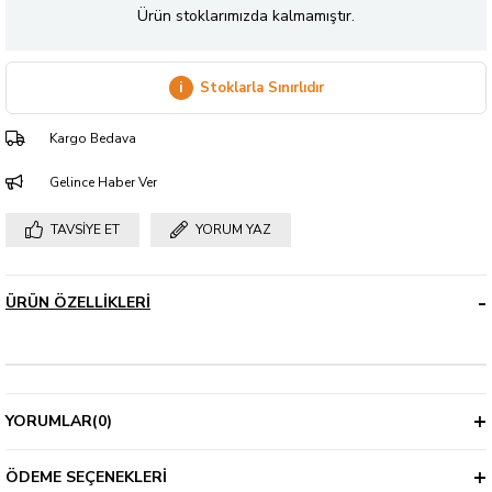
Ürün stoklarımızda kalmamıştır.
i
Stoklarla Sınırlıdır
Kargo Bedava
Gelince Haber Ver
TAVSIYE ET
YORUM YAZ
ÜRÜN ÖZELLIKLERI
YORUMLAR
(0)
ÖDEME SEÇENEKLERI