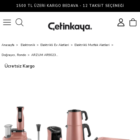
1500 TL ÜZERI KARGO BEDAVA - 12 TAKSIT SEÇENEĞI
0
Anasayfa
Elektronik
Elektrikli Ev Aletleri
Elektrikli Mutfak Aletleri
Doğrayıcı, Rondo
ARZUM AR9023PRO NATURA GUN BATIMI CEYIZ SET
Ücretsiz Kargo