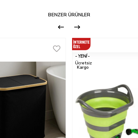
BENZER ÜRÜNLER
YENI
ÜRÜN
Ücretsiz
Kargo