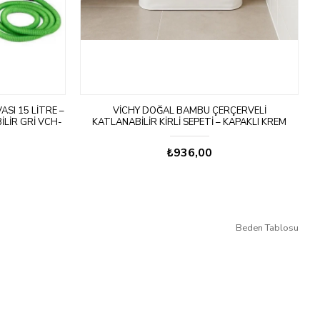
ASI 15 LITRE –
VICHY DOĞAL BAMBU ÇERÇERVELI
Ş
ILIR GRİ VCH-
KATLANABILIR KIRLI SEPETI – KAPAKLI KREM
KUMAŞ ÇAMAŞIR SEPETI BEJ
₺936,00
Beden Tablosu