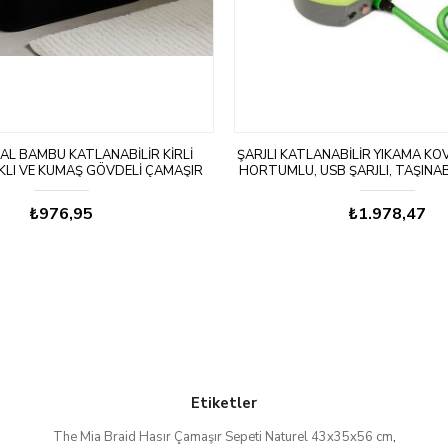
AL BAMBU KATLANABILIR KIRLI
ŞARJLI KATLANABILIR YIKAMA KOV
KLI VE KUMAŞ GÖVDELI ÇAMAŞIR
HORTUMLU, USB ŞARJLI, TAŞINAB
EPETI (SIYAH) BR-6706
6560 YEŞİL
₺976,95
₺1.978,47
Etiketler
The Mia Braid Hasır Çamaşır Sepeti Naturel 43x35x56 cm
,