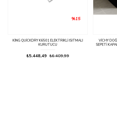
%15
 –
KING QUICKDRY K6501 ELEKTRIKLI ISITMALI
VICHY DOĞ
-
KURUTUCU
SEPETI KAPA
S
₺5.448,49
₺6.409,99