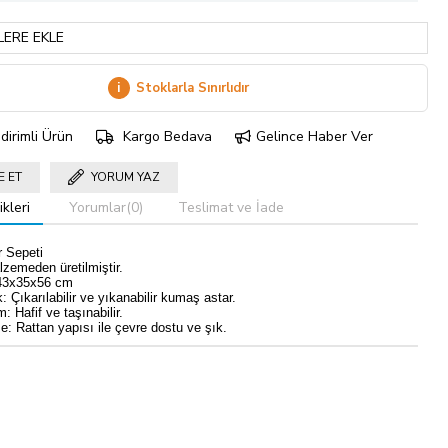
LERE EKLE
i
Stoklarla Sınırlıdır
dirimli Ürün
Kargo Bedava
Gelince Haber Ver
E ET
YORUM YAZ
kleri
Yorumlar
(0)
Teslimat ve İade
 Sepeti
zemeden üretilmiştir.
 43x35x56 cm
: Çıkarılabilir ve yıkanabilir kumaş astar.
: Hafif ve taşınabilir.
: Rattan yapısı ile çevre dostu ve şık.