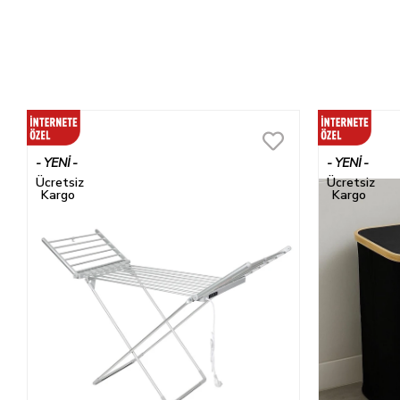
YENI
YENI
ÜRÜN
ÜRÜN
Ücretsiz
Ücretsiz
Kargo
Kargo