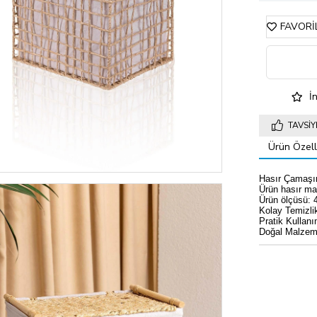
FAVORI
İn
TAVSIY
Ürün Özelli
Hasır Çamaşır
Ürün hasır mal
Ürün ölçüsü:
Kolay Temizlik
Pratik Kullanım
Doğal Malzeme