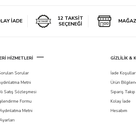
12 TAKSİT
LAY İADE
MAĞAZ
SEÇENEĞİ
Rİ HİZMETLERİ
GİZLİLİK &
Sorulan Sorular
İade Koşullar
ydınlatma Metni
Ürün Bilgile
li Satış Sözleşmesi
Sipariş Takip
gilendirme Formu
Kolay İade
Aydınlatma Metni
Hesabım
Ayarları