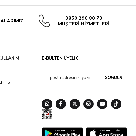
0850 290 80 70
ALARIMIZ
MÜŞTERİ HİZMETLERİ
 KULLANIM
E-BÜLTEN ÜYELİK
ı
GÖNDER
ndirme