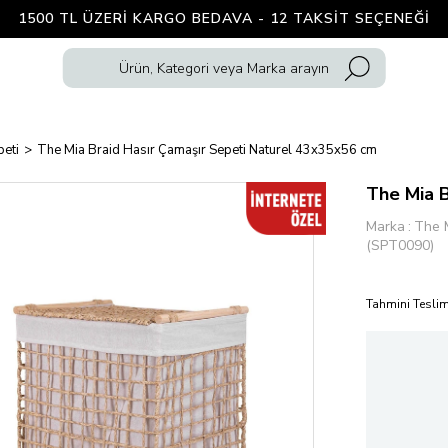
1500 TL ÜZERI KARGO BEDAVA - 12 TAKSIT SEÇENEĞI
peti
The Mia Braid Hasır Çamaşır Sepeti Naturel 43x35x56 cm
The Mia 
Marka
:
The 
(SPT0090)
Tahmini Teslim