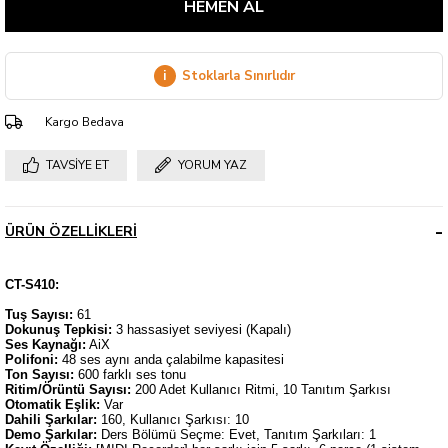
i
Stoklarla Sınırlıdır
Kargo Bedava
TAVSIYE ET
YORUM YAZ
ÜRÜN ÖZELLIKLERI
CT-S410:
Tuş Sayısı:
61
Dokunuş Tepkisi:
3 hassasiyet seviyesi (Kapalı)
Ses Kaynağı:
AiX
Polifoni:
48 ses aynı anda çalabilme kapasitesi
Ton Sayısı:
600 farklı ses tonu
Ritim/Örüntü Sayısı:
200 Adet Kullanıcı Ritmi, 10 Tanıtım Şarkısı
Otomatik Eşlik:
Var
Dahili Şarkılar:
160, Kullanıcı Şarkısı: 10
Demo Şarkılar:
Ders Bölümü Seçme: Evet, Tanıtım Şarkıları: 1