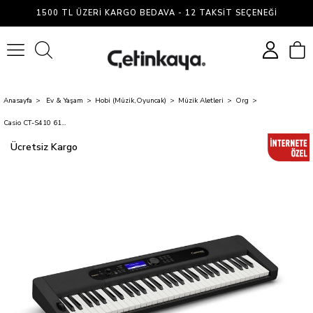
1500 TL ÜZERI KARGO BEDAVA - 12 TAKSIT SEÇENEĞI
0
Anasayfa
Ev & Yaşam
Hobi (Müzik,Oyuncak)
Müzik Aletleri
Org
Casio CT-S410 61 Hassasiyetli Tuşlu-5 Oktav Org (Adaptör Hediyeli)
Ücretsiz Kargo