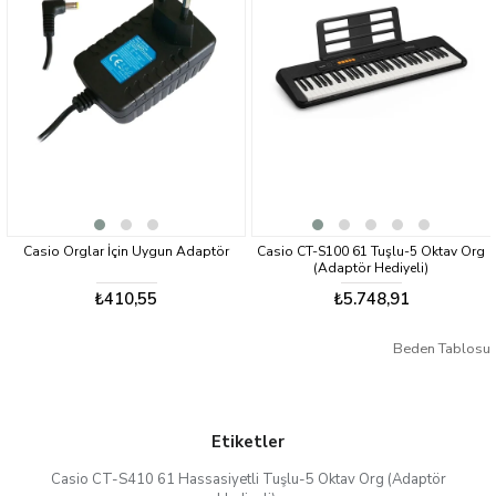
MIDI ve Ses Adaptörü WU-BT10 ile)
MIDI:
Evet (USB bağlantı noktasını kullanarak, GM seviye 1 uyumlu)
Casio Orglar İçin Uygun Adaptör
Casio CT-S100 61 Tuşlu-5 Oktav Org
Cas
(Adaptör Hediyeli)
₺410,55
₺5.748,91
Beden Tablosu
Etiketler
Casio CT-S410 61 Hassasiyetli Tuşlu-5 Oktav Org (Adaptör