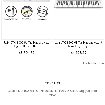
Uygulama Bağlantısı:
Evet (CASIO MUSIC SPACE)
Bluetooth Bağlantısı:
Bluetooth MIDI ve Ses: Var (İsteğe Bağlı Kablosuz
MIDI ve Ses Adaptörü WU-BT10 ile)
MIDI:
Evet (USB Bağlantı Noktasını Kullanarak): GM Seviye 1 Uyumlu
Jwin CTK-3000 61 Tuş Hassasiyetli
Jwin JTK-3500 61 Tuş Hassasiyetli 5
Org (5 Oktav) - Beyaz
Oktav Org - Beyaz
₺3.704,72
₺4.623,57
Beden Tablosu
Etiketler
Casio LK-S450 Işıklı 61 Hassasiyetli Tuşlu-5 Oktav Org (Adaptör
Hediyeli)
,