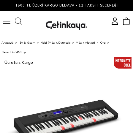
1500 TL ÜZERI KARGO BEDAVA - 12 TAKSIT SEÇENEĞI
0
Anasayfa
Ev & Yaşam
Hobi (Müzik,Oyuncak)
Müzik Aletleri
Org
Casio LK-S450 Işıklı 61 Hassasiyetli Tuşlu-5 Oktav Org (Adaptör Hediyeli)
Ücretsiz Kargo