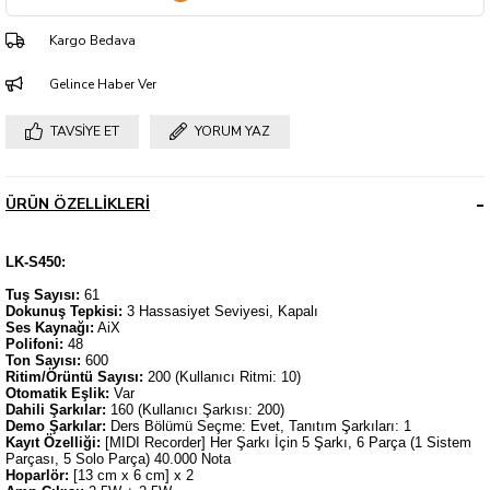
Kargo Bedava
Gelince Haber Ver
TAVSIYE ET
YORUM YAZ
ÜRÜN ÖZELLIKLERI
LK-S450:
Tuş Sayısı:
61
Dokunuş Tepkisi:
3 Hassasiyet Seviyesi, Kapalı
Ses Kaynağı:
AiX
Polifoni:
48
Ton Sayısı:
600
Ritim/Örüntü Sayısı:
200 (Kullanıcı Ritmi: 10)
Otomatik Eşlik:
Var
Dahili Şarkılar:
160 (Kullanıcı Şarkısı: 200)
Demo Şarkılar:
Ders Bölümü Seçme: Evet, Tanıtım Şarkıları: 1
Kayıt Özelliği:
[MIDI Recorder] Her Şarkı İçin 5 Şarkı, 6 Parça (1 Sistem
Parçası, 5 Solo Parça) 40.000 Nota
Hoparlör:
[13 cm x 6 cm] x 2