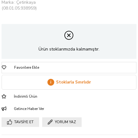
Marka
:
Çetinkaya
(08.01.05.938959)
Ürün stoklarımızda kalmamıştır.
Favorilere Ekle
i
Stoklarla Sınırlıdır
İndirimli Ürün
Gelince Haber Ver
TAVSIYE ET
YORUM YAZ