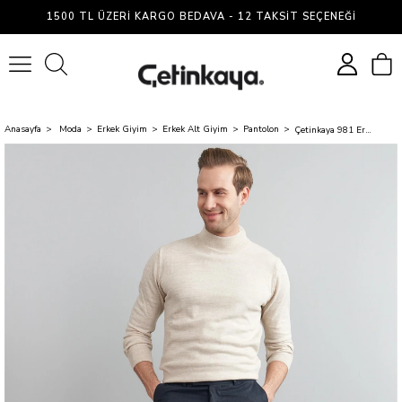
1500 TL ÜZERI KARGO BEDAVA - 12 TAKSIT SEÇENEĞI
0
Anasayfa
Moda
Erkek Giyim
Erkek Alt Giyim
Pantolon
Çetinkaya 981 Erkek Flanel Pantolon Lacivert