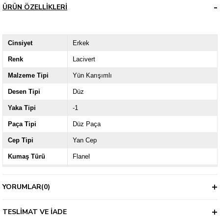
ÜRÜN ÖZELLIKLERI
Cinsiyet
Erkek
Renk
Lacivert
Malzeme Tipi
Yün Karışımlı
Desen Tipi
Düz
Yaka Tipi
-1
Paça Tipi
Düz Paça
Cep Tipi
Yan Cep
Kumaş Türü
Flanel
Ürün Grubu
Orta Yaş
YORUMLAR
(0)
Kalıp
Regular
Kalınlık
Kalın
TESLIMAT VE İADE