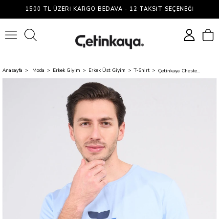
1500 TL ÜZERI KARGO BEDAVA - 12 TAKSIT SEÇENEĞI
0
Anasayfa
Moda
Erkek Giyim
Erkek Üst Giyim
T-Shirt
Çetinkaya Chester Polo 3861 Bisiklet Yaka 30/1 Penye Slimfit Baskılı T-shirt Mavi