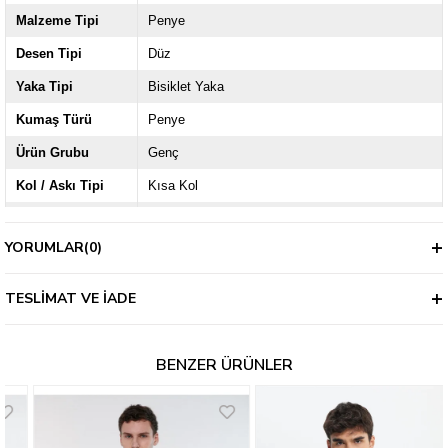
Malzeme Tipi
Penye
Desen Tipi
Düz
Yaka Tipi
Bisiklet Yaka
Kumaş Türü
Penye
Ürün Grubu
Genç
Kol / Askı Tipi
Kısa Kol
Kalıp
Slim
YORUMLAR
(0)
Kalınlık
İnce
TESLIMAT VE İADE
BENZER ÜRÜNLER