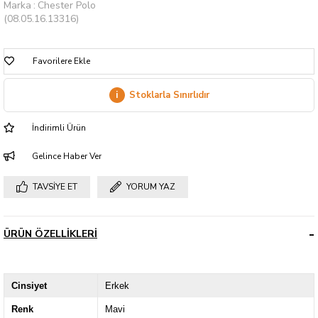
Marka
:
Chester Polo
(08.05.16.13316)
Favorilere Ekle
i
Stoklarla Sınırlıdır
İndirimli Ürün
Gelince Haber Ver
TAVSIYE ET
YORUM YAZ
ÜRÜN ÖZELLIKLERI
Cinsiyet
Erkek
Renk
Mavi