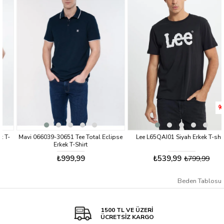
%33
Mavi 066039-30651 Tee Total Eclipse
Lee L65QAI01 Siyah Erkek T-shirt
Erkek T-Shirt
₺999,99
₺539,99
₺799,99
Beden Tablosu
1500 TL VE ÜZERİ
ÜCRETSİZ KARGO