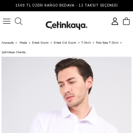
1500 TL ÜZERI KARGO BEDAVA - 12 TAKSIT SEÇENEĞI
0
Anasayfa
Moda
Erkek Giyim
Erkek Üst Giyim
T-Shirt
Polo Yaka T-Shirt
Çetinkaya Chester Polo 4249 Erkek Ayaklı Polo Yaka Petek Örgü Regular T-shirt Beyaz