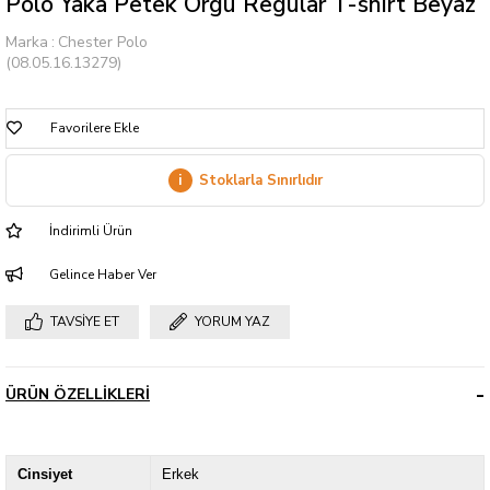
Polo Yaka Petek Örgü Regular T-shirt Beyaz
Marka
:
Chester Polo
(08.05.16.13279)
Favorilere Ekle
i
Stoklarla Sınırlıdır
İndirimli Ürün
Gelince Haber Ver
TAVSIYE ET
YORUM YAZ
ÜRÜN ÖZELLIKLERI
Cinsiyet
Erkek