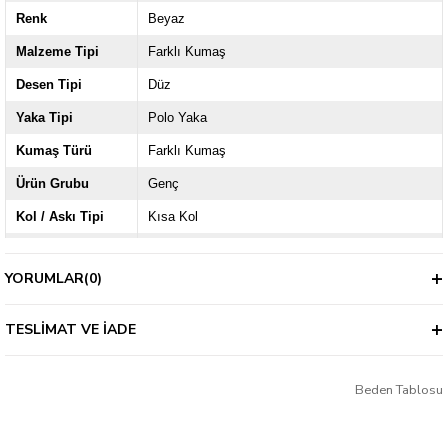
Renk
Beyaz
Malzeme Tipi
Farklı Kumaş
Desen Tipi
Düz
Yaka Tipi
Polo Yaka
Kumaş Türü
Farklı Kumaş
Ürün Grubu
Genç
Kol / Askı Tipi
Kısa Kol
Kalıp
Regular
YORUMLAR
(0)
Kalınlık
İnce
TESLIMAT VE İADE
Beden Tablosu