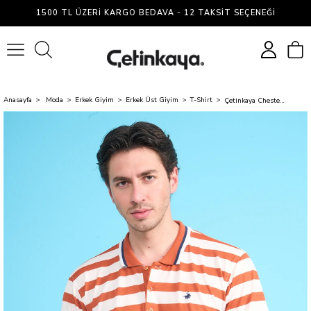
1500 TL ÜZERI KARGO BEDAVA - 12 TAKSIT SEÇENEĞI
0
Anasayfa
Moda
Erkek Giyim
Erkek Üst Giyim
T-Shirt
Çetinkaya Chester Polo 4738 Polo Yaka Regular Pike T-shirt Kiremit