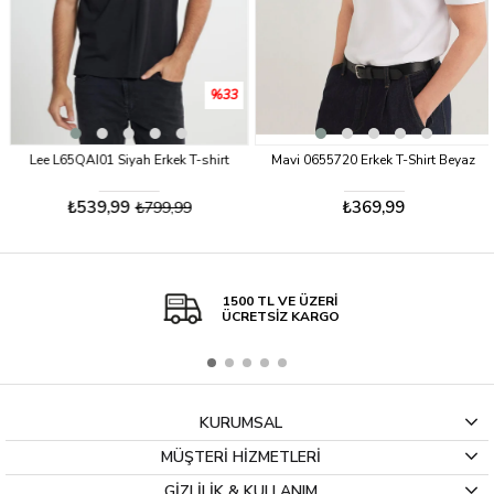
%33
Lee L65QAI01 Siyah Erkek T-shirt
Mavi 0655720 Erkek T-Shirt Beyaz
₺539,99
₺369,99
₺799,99
1500 TL VE ÜZERİ
ÜCRETSİZ KARGO
KURUMSAL
MÜŞTERİ HİZMETLERİ
GİZLİLİK & KULLANIM