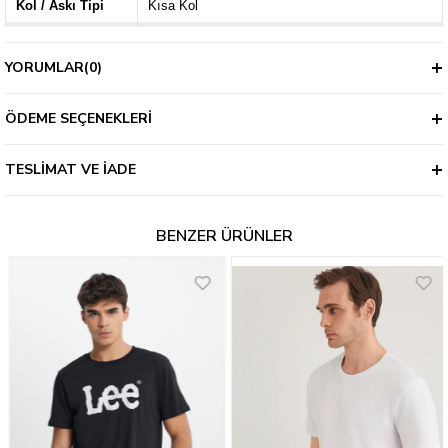
Kol / Askı Tipi
Kısa Kol
Kalıp
Regular
YORUMLAR
(0)
Kalınlık
İnce
ÖDEME SEÇENEKLERI
TESLIMAT VE İADE
BENZER ÜRÜNLER