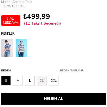
Marka
:
Chester Polo
(08.05.16.14023)
₺499,99
3 AL
4.BEDAVA
RENKLER:
BEDEN
BEDEN TABLOSU
S
M
L
XL
XXL