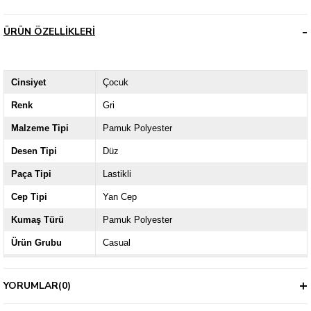
ÜRÜN ÖZELLIKLERI
Cinsiyet
Çocuk
Renk
Gri
Malzeme Tipi
Pamuk Polyester
Desen Tipi
Düz
Paça Tipi
Lastikli
Cep Tipi
Yan Cep
Kumaş Türü
Pamuk Polyester
Ürün Grubu
Casual
Kalıp
Regular
YORUMLAR
(0)
Bel Tipi
Normal