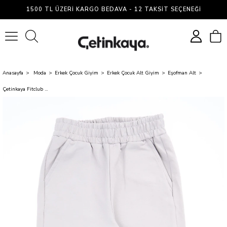
1500 TL ÜZERI KARGO BEDAVA - 12 TAKSIT SEÇENEĞI
0
Anasayfa
Moda
Erkek Çocuk Giyim
Erkek Çocuk Alt Giyim
Eşofman Alt
Çetinkaya Fitclub 33603 Erkek Çocuk 2 İplik Eşofman Alt Boyalı Gri 4-12 Yaş