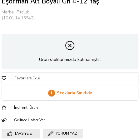
Eşofman Alt Boyalı Gri 4-12 Yaş
Marka
:
Fitclub
(10.01.14.13542)
Ürün stoklarımızda kalmamıştır.
Favorilere Ekle
i
Stoklarla Sınırlıdır
İndirimli Ürün
Gelince Haber Ver
TAVSIYE ET
YORUM YAZ