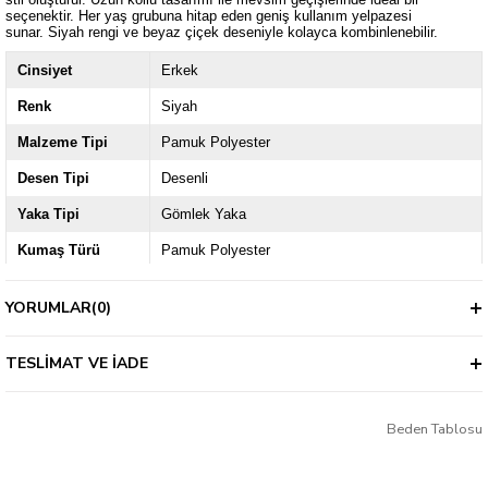
seçenektir. Her yaş grubuna hitap eden geniş kullanım yelpazesi
sunar. Siyah rengi ve beyaz çiçek deseniyle kolayca kombinlenebilir.
Cinsiyet
Erkek
Renk
Siyah
Malzeme Tipi
Pamuk Polyester
Desen Tipi
Desenli
Yaka Tipi
Gömlek Yaka
Kumaş Türü
Pamuk Polyester
Ürün Grubu
Genç
YORUMLAR
(0)
Kol / Askı Tipi
Uzun Kol
Kalıp
Slim
TESLIMAT VE İADE
Kapama Şekli
Düğmeli
Beden Tablosu
Kalınlık
İnce