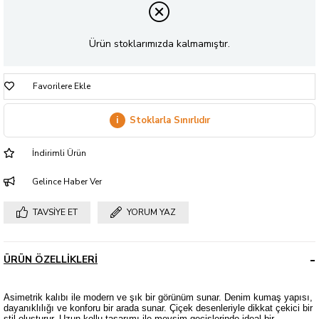
Ürün stoklarımızda kalmamıştır.
Favorilere Ekle
i
Stoklarla Sınırlıdır
İndirimli Ürün
Gelince Haber Ver
TAVSIYE ET
YORUM YAZ
ÜRÜN ÖZELLIKLERI
Asimetrik kalıbı ile modern ve şık bir görünüm sunar. Denim kumaş yapısı,
dayanıklılığı ve konforu bir arada sunar. Çiçek desenleriyle dikkat çekici bir
stil oluşturur. Uzun kollu tasarımı ile mevsim geçişlerinde ideal bir