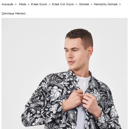
Anasayfa
Moda
Erkek Giyim
Erkek Üst Giyim
Gömlek
Mentality Gömlek
Çetinkaya Mentality 2242 Desenli Uzun Kol Gömlek Siyah Üzeri Beyaz Çiçekli