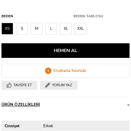
BEDEN
BEDEN TABLOSU
XS
S
M
L
XL
XXL
i
Stoklarla Sınırlıdır
TAVSIYE ET
YORUM YAZ
ÜRÜN ÖZELLIKLERI
Cinsiyet
Erkek