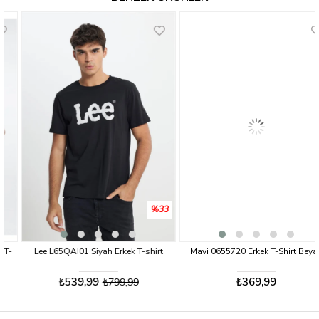
%33
Lee L65QAI01 Siyah Erkek T-shirt
Mavi 0655720 Erkek T-Shirt Beyaz
₺539,99
₺369,99
₺799,99