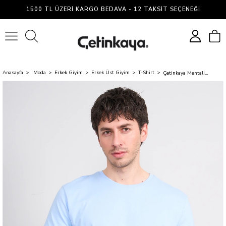
1500 TL ÜZERI KARGO BEDAVA - 12 TAKSIT SEÇENEĞI
0
Anasayfa
Moda
Erkek Giyim
Erkek Üst Giyim
T-Shirt
Çetinkaya Mentality 2772 Bisiklet Yaka Slimfit Basic T-shirt Bebe Mavi