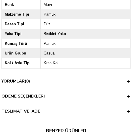
Renk
Mavi
Malzeme Tipi
Pamuk
Desen Tipi
Düz
Yaka Tipi
Bisiklet Yaka
Kumaş Türü
Pamuk
Ürün Grubu
Casual
Kol / Askı Tipi
Kısa Kol
Kalıp
Slim
YORUMLAR
(0)
Kapama Şekli
Düğmeli
Kalınlık
İnce
ÖDEME SEÇENEKLERI
TESLIMAT VE İADE
BENZER ÜRÜNLER