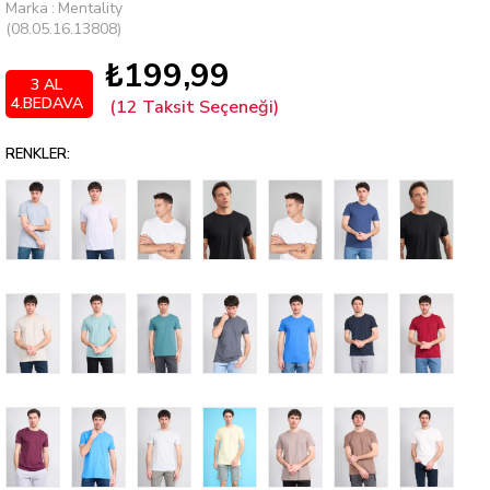
Marka
:
Mentality
(08.05.16.13808)
₺199,99
3 AL
4.BEDAVA
RENKLER: