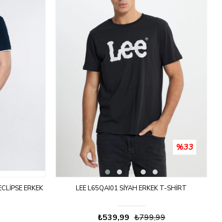
%33
ECLIPSE ERKEK
LEE L65QAI01 SIYAH ERKEK T-SHIRT
₺539,99
₺799,99