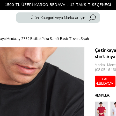
1500 TL ÜZERI KARGO BEDAVA - 12 TAKSIT SEÇENEĞI
aya Mentality 2772 Bisiklet Yaka Slimfit Basic T-shirt Siyah
Çetinkaya
shirt Siya
Marka
:
Menta
(08.05.16.13
3 AL
4.BEDAVA
RENKLER: