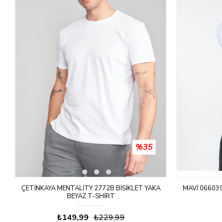
%35
ÇETINKAYA MENTALITY 2772B BISIKLET YAKA
MAVI 066039
BEYAZ T-SHIRT
₺149,99
₺229,99