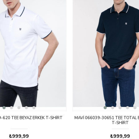
-620 TEE BEYAZ ERKEK T-SHIRT
MAVI 066039-30651 TEE TOTAL 
T-SHIRT
₺999,99
₺999,99