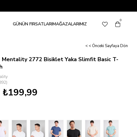
0
GÜNÜN FIRSATLARI
MAĞAZALARIMIZ
< < Önceki Sayfaya Dön
 Mentality 2772 Bisiklet Yaka Slimfit Basic T-
h
lity
892)
₺199,99