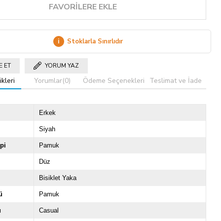
FAVORILERE EKLE
i
Stoklarla Sınırlıdır
E ET
YORUM YAZ
kleri
Yorumlar
(0)
Ödeme Seçenekleri
Teslimat ve İade
Erkek
Siyah
pi
Pamuk
Düz
Bisiklet Yaka
ü
Pamuk
u
Casual