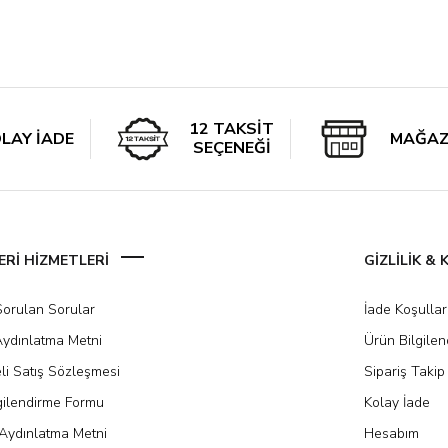
12 TAKSİT
LAY İADE
MAĞAZ
SEÇENEĞİ
Rİ HİZMETLERİ
GİZLİLİK &
Sorulan Sorular
İade Koşullar
ydınlatma Metni
Ürün Bilgile
li Satış Sözleşmesi
Sipariş Takip
gilendirme Formu
Kolay İade
Aydınlatma Metni
Hesabım