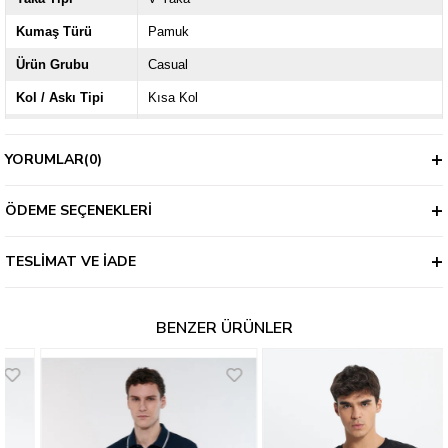
Kumaş Türü
Pamuk
Ürün Grubu
Casual
Kol / Askı Tipi
Kısa Kol
Kalıp
Slim
YORUMLAR
(0)
Kapama Şekli
Düğmeli
Kalınlık
İnce
ÖDEME SEÇENEKLERI
TESLIMAT VE İADE
BENZER ÜRÜNLER