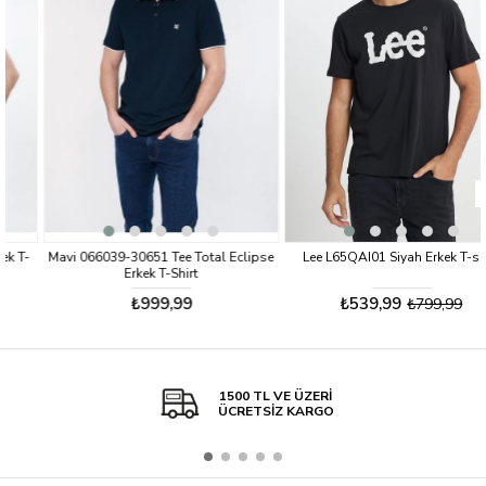
%33
Mavi 066039-30651 Tee Total Eclipse
Lee L65QAI01 Siyah Erkek T-shirt
Erkek T-Shirt
₺999,99
₺539,99
₺799,99
1500 TL VE ÜZERİ
ÜCRETSİZ KARGO