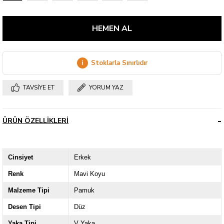
i
Stoklarla Sınırlıdır
TAVSIYE ET
YORUM YAZ
ÜRÜN ÖZELLIKLERI
Cinsiyet
Erkek
Renk
Mavi Koyu
Malzeme Tipi
Pamuk
Desen Tipi
Düz
Yaka Tipi
V Yaka