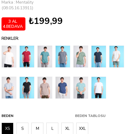
Marka
:
Mentality
(08.05.16.13911)
₺199,99
3 AL
4.BEDAVA
RENKLER:
BEDEN
BEDEN TABLOSU
XS
S
M
L
XL
XXL