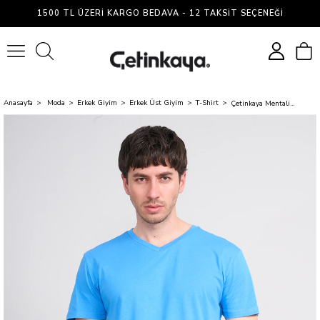
1500 TL ÜZERI KARGO BEDAVA - 12 TAKSIT SEÇENEĞI
0
Anasayfa
Moda
Erkek Giyim
Erkek Üst Giyim
T-Shirt
Çetinkaya Mentality 2772 V Yaka Slimfit Basic T-shirt Koyu Mavi