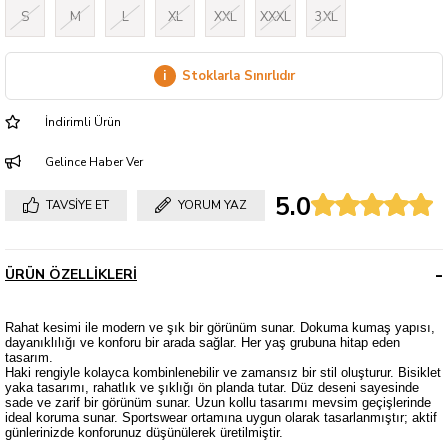
S
M
L
XL
XXL
XXXL
3XL
i
Stoklarla Sınırlıdır
İndirimli Ürün
Gelince Haber Ver
5.0
TAVSIYE ET
YORUM YAZ
ÜRÜN ÖZELLIKLERI
Rahat kesimi ile modern ve şık bir görünüm sunar. Dokuma kumaş yapısı,
dayanıklılığı ve konforu bir arada sağlar. Her yaş grubuna hitap eden
tasarım.
Haki rengiyle kolayca kombinlenebilir ve zamansız bir stil oluşturur. Bisiklet
yaka tasarımı, rahatlık ve şıklığı ön planda tutar. Düz deseni sayesinde
sade ve zarif bir görünüm sunar. Uzun kollu tasarımı mevsim geçişlerinde
ideal koruma sunar. Sportswear ortamına uygun olarak tasarlanmıştır; aktif
günlerinizde konforunuz düşünülerek üretilmiştir.