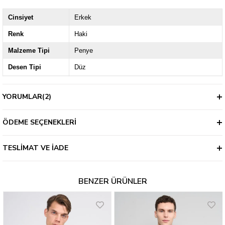
Cinsiyet
Erkek
Renk
Haki
Malzeme Tipi
Penye
Desen Tipi
Düz
Yaka Tipi
Bisiklet Yaka
YORUMLAR
(2)
Kumaş Türü
Penye
Ürün Grubu
Genç
ÖDEME SEÇENEKLERI
Kol / Askı Tipi
Uzun Kol
TESLIMAT VE İADE
Kalıp
Regular
Kalınlık
3 İplik
BENZER ÜRÜNLER