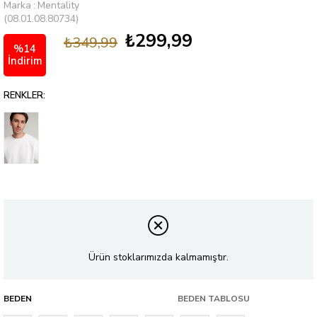
Marka
:
Mentality
(08.01.08.80734)
₺299,99
₺349,99
%
14
İndirim
RENKLER:
Ürün stoklarımızda kalmamıştır.
BEDEN
BEDEN TABLOSU