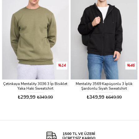
%14
%46
Çetinkaya Mentality 3036 3 İp Bisiklet
Mentality 3569 Kapüşonlu 3 İplik
Yaka Haki Sweatshirt
Şardonlu Siyah Sweatshirt
₺299,99
₺349,99
₺349,99
₺649,99
1500 TL VE ÜZERİ
ÜCRETSİZ KARGO