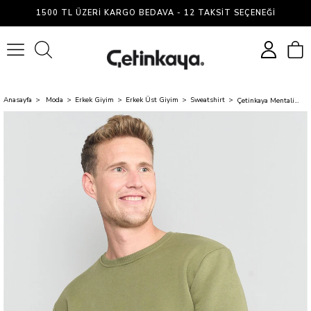
1500 TL ÜZERI KARGO BEDAVA - 12 TAKSIT SEÇENEĞI
0
Anasayfa
Moda
Erkek Giyim
Erkek Üst Giyim
Sweatshirt
Çetinkaya Mentality 3036 Bisiklet Yaka Haki Sweatshirt