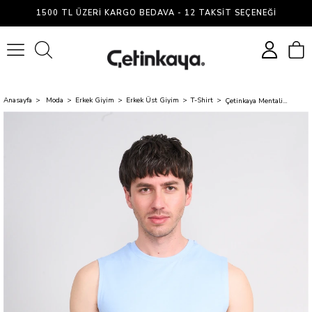
1500 TL ÜZERI KARGO BEDAVA - 12 TAKSIT SEÇENEĞI
0
Anasayfa
Moda
Erkek Giyim
Erkek Üst Giyim
T-Shirt
Çetinkaya Mentality 3707 Bisiklet Yaka 30/1 Penye Regular Atlet Bebe Mavi