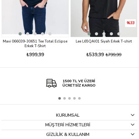
%33
Mavi 066039-30651 Tee Total Eclipse
Lee L65QAI01 Siyah Erkek T-shirt
Erkek T-Shirt
₺999,99
₺539,99
₺799,99
1500 TL VE ÜZERİ
ÜCRETSİZ KARGO
KURUMSAL
MÜŞTERİ HİZMETLERİ
GİZLİLİK & KULLANIM