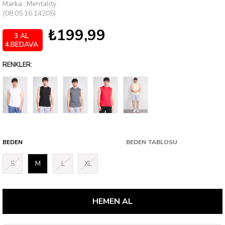
Marka
:
Mentality
(08.05.16.14205)
₺199,99
3 AL
4.BEDAVA
RENKLER:
BEDEN
BEDEN TABLOSU
S
M
L
XL