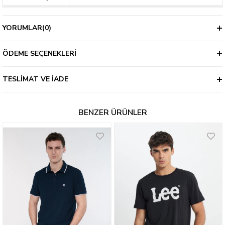
Kalıp
Regular
YORUMLAR
(0)
Kalınlık
İnce
ÖDEME SEÇENEKLERI
TESLIMAT VE İADE
BENZER ÜRÜNLER