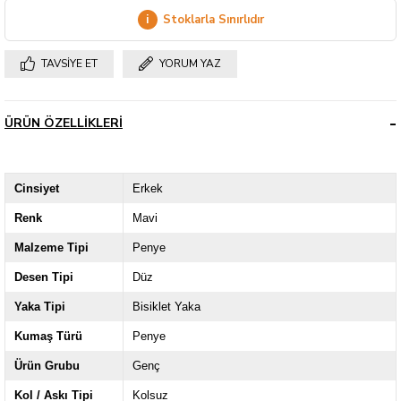
i
Stoklarla Sınırlıdır
TAVSIYE ET
YORUM YAZ
ÜRÜN ÖZELLIKLERI
Cinsiyet
Erkek
Renk
Mavi
Malzeme Tipi
Penye
Desen Tipi
Düz
Yaka Tipi
Bisiklet Yaka
Kumaş Türü
Penye
Ürün Grubu
Genç
Kol / Askı Tipi
Kolsuz