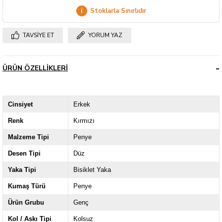
i
Stoklarla Sınırlıdır
TAVSIYE ET
YORUM YAZ
ÜRÜN ÖZELLIKLERI
Cinsiyet
Erkek
Renk
Kırmızı
Malzeme Tipi
Penye
Desen Tipi
Düz
Yaka Tipi
Bisiklet Yaka
Kumaş Türü
Penye
Ürün Grubu
Genç
Kol / Askı Tipi
Kolsuz