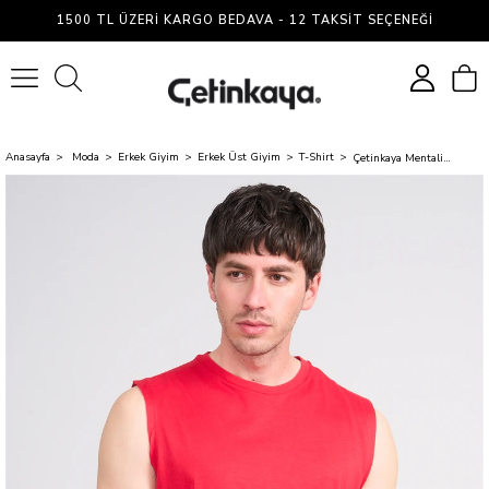
1500 TL ÜZERI KARGO BEDAVA - 12 TAKSIT SEÇENEĞI
0
Anasayfa
Moda
Erkek Giyim
Erkek Üst Giyim
T-Shirt
Çetinkaya Mentality 3707 Bisiklet Yaka 30/1 Penye Regular Atlet Kırmızı