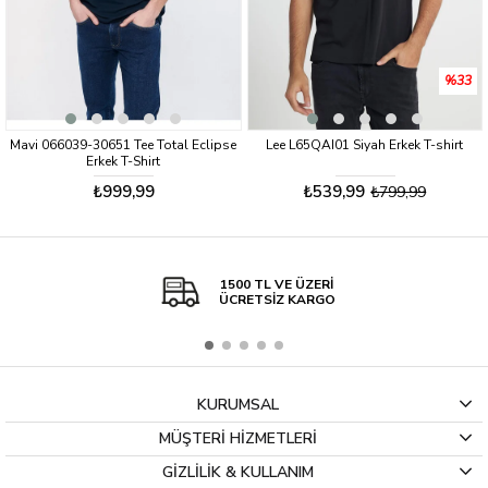
%33
l Eclipse
Lee L65QAI01 Siyah Erkek T-shirt
Mavi 0655720 Erkek T-Shirt
₺539,99
₺369,99
₺799,99
1500 TL VE ÜZERİ
ÜCRETSİZ KARGO
KURUMSAL
MÜŞTERİ HİZMETLERİ
GİZLİLİK & KULLANIM