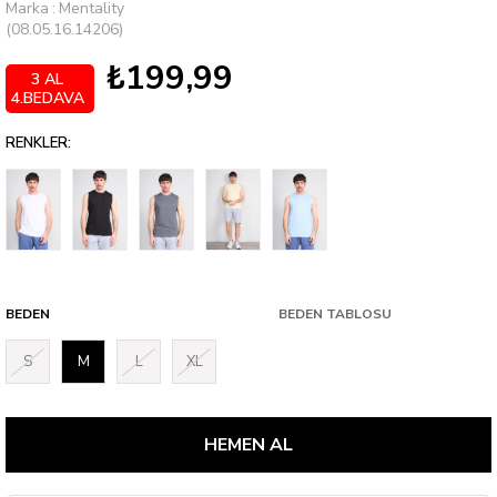
Marka
:
Mentality
(08.05.16.14206)
₺199,99
3 AL
4.BEDAVA
RENKLER:
BEDEN
BEDEN TABLOSU
S
M
L
XL