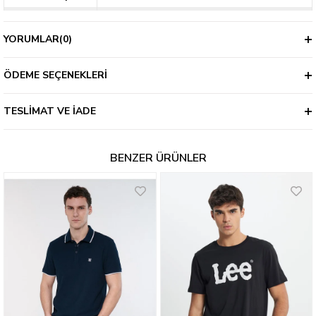
Kalıp
Regular
YORUMLAR
(0)
Kalınlık
İnce
ÖDEME SEÇENEKLERI
TESLIMAT VE İADE
BENZER ÜRÜNLER